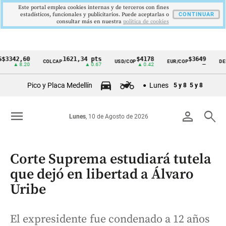
Este portal emplea cookies internas y de terceros con fines
estadísticos, funcionales y publicitarios. Puede aceptarlas o
CONTINUAR
consultar más en nuestra
politica de cookies
2,60
1621,34 pts
$4178
$3649
COLCAP
USD/COP
EUR/COP
DESEMPL
Cintillo
 8.20
▲ 0.67
▲ 0.42
—
de
Pico y Placa Medellín
Lunes
5 y 8
5 y 8
indicadores
económicos
menu
person
search
Lunes
, 10 de Agosto de 2026
Colombia
Corte Suprema estudiará tutela
que dejó en libertad a Álvaro
Uribe
El expresidente fue condenado a 12 años