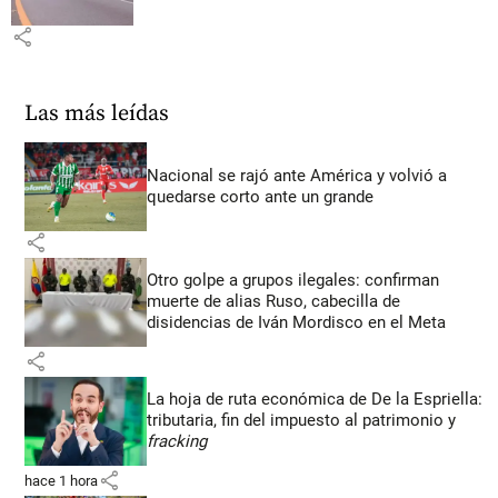
share
Las más leídas
Nacional se rajó ante América y volvió a
quedarse corto ante un grande
share
Otro golpe a grupos ilegales: confirman
muerte de alias Ruso, cabecilla de
disidencias de Iván Mordisco en el Meta
share
La hoja de ruta económica de De la Espriella:
tributaria, fin del impuesto al patrimonio y
fracking
share
hace 1 hora