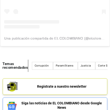
Una publicación compartida de EL COLOMBIANO (@elcolombiano_)
Temas
Corrupción
Paramilitares
Justicia
Corte Su
recomendados
Regístrate a nuestro newsletter
Siga las noticias de EL COLOMBIANO desde Google
News