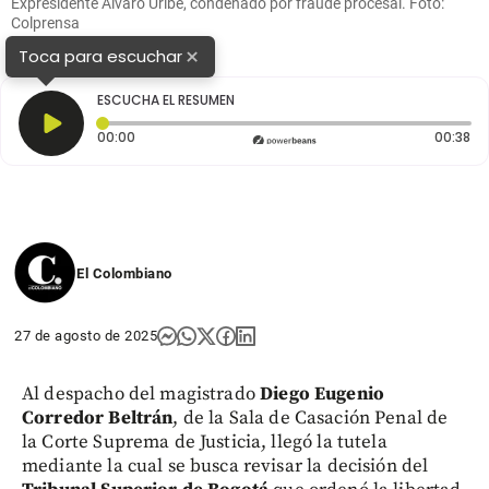
Expresidente Álvaro Uribe, condenado por fraude procesal. Foto:
Colprensa
×
Toca para escuchar
ESCUCHA EL RESUMEN
Tiempo transcurrido: 0 segundos
Du
00:00
00:38
El Colombiano
27 de agosto de 2025
Al despacho del magistrado
Diego Eugenio
Corredor Beltrán
, de la Sala de Casación Penal de
la Corte Suprema de Justicia, llegó la tutela
mediante la cual se busca revisar la decisión del