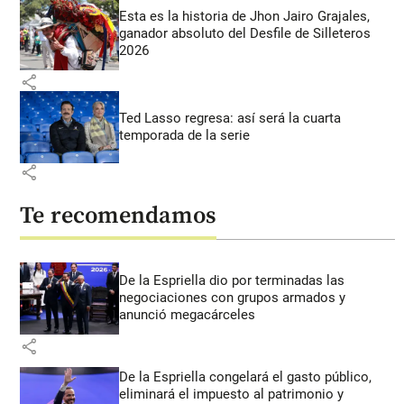
Esta es la historia de Jhon Jairo Grajales,
ganador absoluto del Desfile de Silleteros
2026
share
Ted Lasso regresa: así será la cuarta
temporada de la serie
share
Te recomendamos
De la Espriella dio por terminadas las
negociaciones con grupos armados y
anunció megacárceles
share
De la Espriella congelará el gasto público,
eliminará el impuesto al patrimonio y