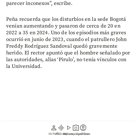
parecer inconexos”, escribe.
Peña recuerda que los disturbios en la sede Bogotá
venían aumentando y pasaron de cerca de 20 en
2022 a 35 en 2024. Uno de los episodios más graves
ocurrió en junio de 2023, cuando el patrullero John
Freddy Rodríguez Sandoval quedó gravemente
herido. El rector apuntó que el hombre señalado por
las autoridades, alias ‘Pirulo’, no tenía vínculos con
la Universidad.
person
graphic_eq
play_arrow
photo_camera
account_circle
Mi Perfil
Pódcast
Reportajes gráficos
Videos
Suscríbete