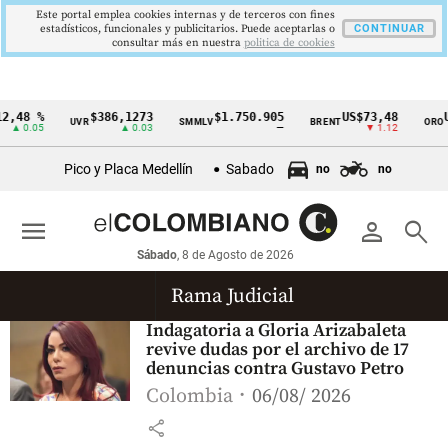
Este portal emplea cookies internas y de terceros con fines
estadísticos, funcionales y publicitarios. Puede aceptarlas o
CONTINUAR
consultar más en nuestra
politica de cookies
2,48 %
$386,1273
$1.750.905
US$73,48
U
UVR
SMMLV
BRENT
ORO
Cintillo
▲ 0.05
▲ 0.03
—
▼ 1.12
de
Pico y Placa Medellín
Sabado
no
no
indicadores
económicos
menu
person
search
Colombia
Sábado
, 8 de Agosto de 2026
Rama Judicial
Indagatoria a Gloria Arizabaleta
revive dudas por el archivo de 17
denuncias contra Gustavo Petro
Colombia
06/08/ 2026
share