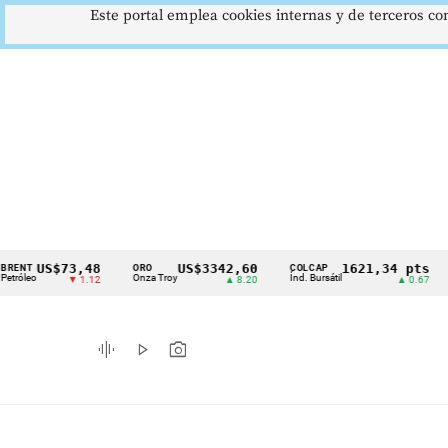
Este portal emplea cookies internas y de terceros con
US$73,48
US$3342,60
1621,34 pts
ORO
COLCAP
USD
Cintillo
Onza Troy
Índ. Bursátil
Dólar
▼ 1.12
▲ 8.20
▲ 0.67
de
indicadores
graphic_eq
play_arrow
photo_camera
económicos
Colombia