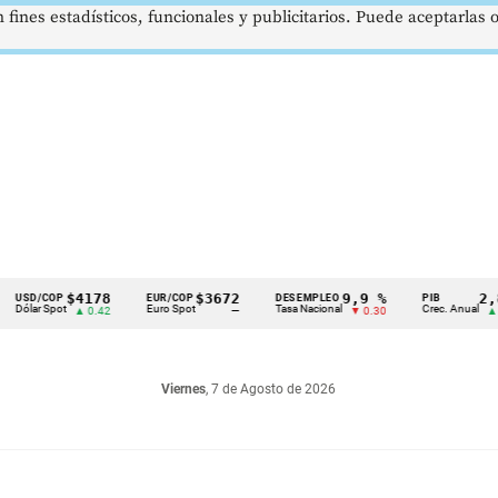
 fines estadísticos, funcionales y publicitarios. Puede aceptarlas
$4178
$3672
9,9 %
2,8 %
/COP
EUR/COP
DESEMPLEO
PIB
 Spot
Euro Spot
Tasa Nacional
Crec. Anual
▲ 0.42
—
▼ 0.30
▲ 0.10
Viernes
, 7 de Agosto de 2026