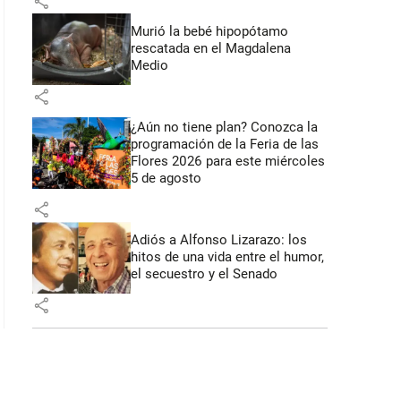
share
 57 segundos
Murió la bebé hipopótamo
rescatada en el Magdalena
Medio
share
¿Aún no tiene plan? Conozca la
programación de la Feria de las
Flores 2026 para este miércoles
5 de agosto
share
Adiós a Alfonso Lizarazo: los
hitos de una vida entre el humor,
el secuestro y el Senado
share