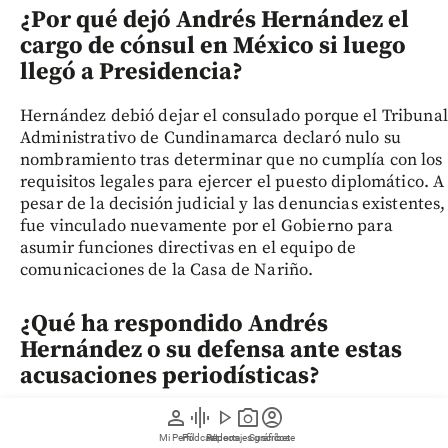
¿Por qué dejó Andrés Hernández el
cargo de cónsul en México si luego
llegó a Presidencia?
Hernández debió dejar el consulado porque el Tribunal
Administrativo de Cundinamarca declaró nulo su
nombramiento tras determinar que no cumplía con los
requisitos legales para ejercer el puesto diplomático. A
pesar de la decisión judicial y las denuncias existentes,
fue vinculado nuevamente por el Gobierno para
asumir funciones directivas en el equipo de
comunicaciones de la Casa de Nariño.
¿Qué ha respondido Andrés
Hernández o su defensa ante estas
acusaciones periodísticas?
person
graphic_eq
play_arrow
photo_camera
account_circle
El funcionario se negó a responder llamadas e
inquiries directas, afirmando por mensaje de
Mi Perfil
Pódcast
Reportajes gráficos
Videos
Suscríbete