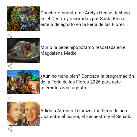
Concierto gratuito de Arelys Henao, tablado
en el Centro y recorridos por Santa Elena
este 6 de agosto en la Feria de las Flores
share
Murió la bebé hipopótamo rescatada en el
Magdalena Medio
share
¿Aún no tiene plan? Conozca la programación
de la Feria de las Flores 2026 para este
miércoles 5 de agosto
share
Adiós a Alfonso Lizarazo: los hitos de una
vida entre el humor, el secuestro y el Senado
share