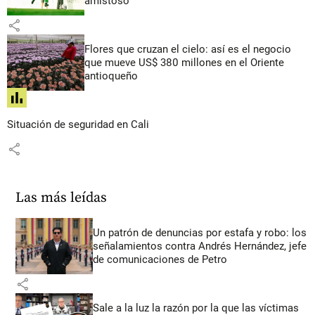
amistoso
share
Flores que cruzan el cielo: así es el negocio
que mueve US$ 380 millones en el Oriente
antioqueño
share
Situación de seguridad en Cali
share
Las más leídas
Un patrón de denuncias por estafa y robo: los
señalamientos contra Andrés Hernández, jefe
de comunicaciones de Petro
share
Sale a la luz la razón por la que las víctimas