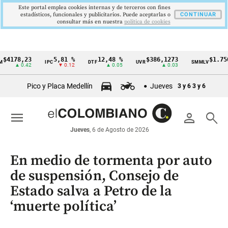
Este portal emplea cookies internas y de terceros con fines
estadísticos, funcionales y publicitarios. Puede aceptarlas o
CONTINUAR
consultar más en nuestra
politica de cookies
78,23
5,81 %
12,48 %
$386,1273
$1.750.905
IPC
DTF
UVR
SMMLV
Cintillo
▲ 0.42
▼ 0.12
▲ 0.05
▲ 0.03
—
de
Pico y Placa Medellín
Jueves
3 y 6
3 y 6
indicadores
económicos
menu
person
search
Colombia
Jueves
, 6 de Agosto de 2026
En medio de tormenta por auto
de suspensión, Consejo de
Estado salva a Petro de la
‘muerte política’