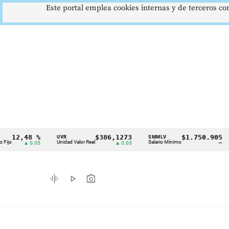
Este portal emplea cookies internas y de terceros con
,48 %
$386,1273
$1.750.905
UVR
SMMLV
BRE
Cintillo
Unidad Valor Real
Salario Mínimo
Petró
▲ 0.05
▲ 0.03
—
de
indicadores
graphic_eq
play_arrow
photo_camera
económicos
Colombia