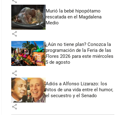
share
Murió la bebé hipopótamo
rescatada en el Magdalena
 36 segundos
Medio
share
¿Aún no tiene plan? Conozca la
programación de la Feria de las
Flores 2026 para este miércoles
5 de agosto
share
Adiós a Alfonso Lizarazo: los
hitos de una vida entre el humor,
el secuestro y el Senado
share