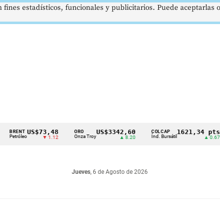
 fines estadísticos, funcionales y publicitarios. Puede aceptarlas
US$73,48
US$3342,60
1621,34 pts
NT
ORO
COLCAP
U
leo
Onza Troy
Índ. Bursátil
Dó
▼ 1.12
▲ 8.20
▲ 0.67
Jueves
, 6 de Agosto de 2026