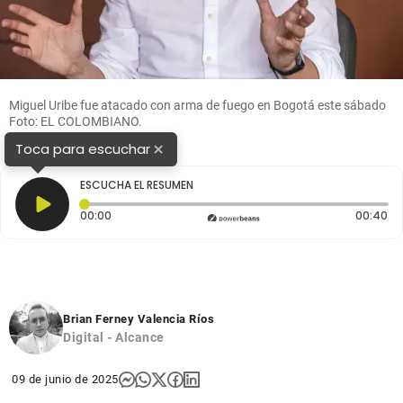
Miguel Uribe fue atacado con arma de fuego en Bogotá este sábado
Foto: EL COLOMBIANO.
×
Toca para escuchar
ESCUCHA EL RESUMEN
Tiempo transcurrido: 0 segundos
Du
00:00
00:40
Brian Ferney Valencia Ríos
Digital - Alcance
09 de junio de 2025