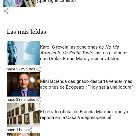
¿qué significa esto?
share
Las más leídas
Karol G revela las canciones de
No Me
Arrepiento de Sentir Tanto
: así es el álbum
con Drake, Bruno Mars y más invitados
share
hace 57 minutos
MinHacienda designado descarta vender más
acciones de Ecopetrol: “Hoy sería una locura”
share
hace 33 minutos
El retrato oficial de Francia Márquez que ya
reposa en la Casa Vicepresidencial
share
hace 1 hora