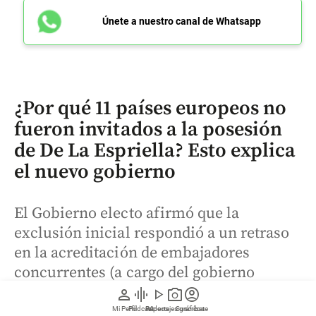
Únete a nuestro canal de Whatsapp
¿Por qué 11 países europeos no
fueron invitados a la posesión
de De La Espriella? Esto explica
el nuevo gobierno
El Gobierno electo afirmó que la
exclusión inicial respondió a un retraso
en la acreditación de embajadores
concurrentes (a cargo del gobierno
saliente) y negó que existieran
person
graphic_eq
play_arrow
photo_camera
account_circle
motivaciones políticas.
Mi Perfil
Pódcast
Reportajes gráficos
Videos
Suscríbete