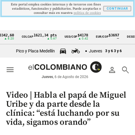
Este portal emplea cookies internas y de terceros con fines
estadísticos, funcionales y publicitarios. Puede aceptarlas o
CONTINUAR
consultar más en nuestra
politica de cookies
60
1621,34 pts
$4178
$3697
COLCAP
USD/COP
EUR/COP
DESEMPLEO
Cintillo
20
▲ 0.67
▲ 0.42
—
de
Pico y Placa Medellín
Jueves
3 y 6
3 y 6
indicadores
económicos
menu
person
search
Colombia
Jueves
, 6 de Agosto de 2026
Video | Habla el papá de Miguel
Uribe y da parte desde la
clínica: “está luchando por su
vida, sigamos orando”