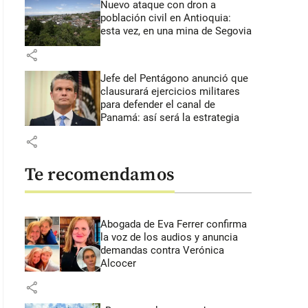
Nuevo ataque con dron a
población civil en Antioquia:
esta vez, en una mina de Segovia
share
Jefe del Pentágono anunció que
clausurará ejercicios militares
para defender el canal de
Panamá: así será la estrategia
share
Te recomendamos
Abogada de Eva Ferrer confirma
la voz de los audios y anuncia
demandas contra Verónica
Alcocer
share