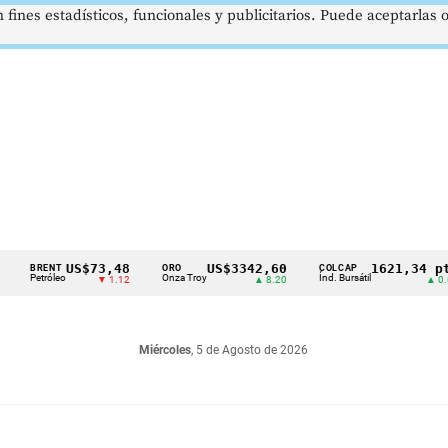
 fines estadísticos, funcionales y publicitarios. Puede aceptarlas
US$73,48
US$3342,60
1621,34 pts
RENT
ORO
COLCAP
tróleo
Onza Troy
Índ. Bursátil
▼ 1.12
▲ 8.20
▲ 0.67
Miércoles
, 5 de Agosto de 2026