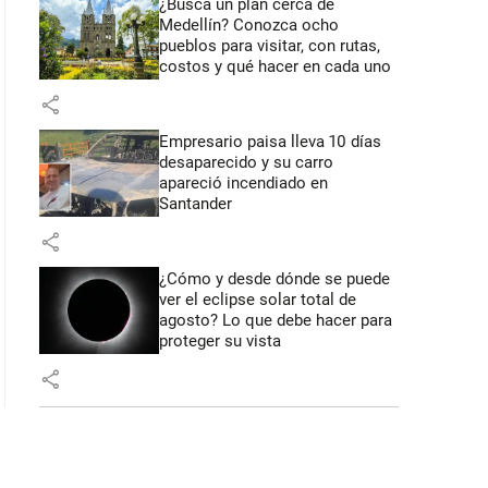
¿Busca un plan cerca de
Medellín? Conozca ocho
pueblos para visitar, con rutas,
costos y qué hacer en cada uno
 43 segundos
share
Empresario paisa lleva 10 días
desaparecido y su carro
apareció incendiado en
Santander
share
¿Cómo y desde dónde se puede
ver el eclipse solar total de
agosto? Lo que debe hacer para
proteger su vista
share