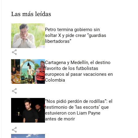
Las más leídas
Petro termina gobierno sin
soltar X y pide crear “guardias
libertadoras”
share
Cartagena y Medellín, el destino
favorito de los futbolistas
europeos al pasar vacaciones en
Colombia
share
“Nos pidió perdón de rodillas”: el
testimonio de ‘las escorts’ que
estuvieron con Liam Payne
antes de morir
share