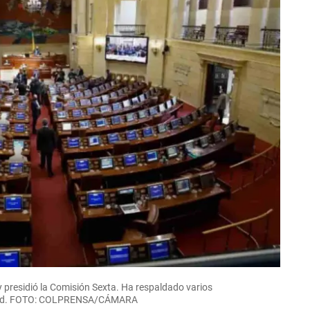
y presidió la Comisión Sexta. Ha respaldado varios
a salud. FOTO: COLPRENSA/CÁMARA