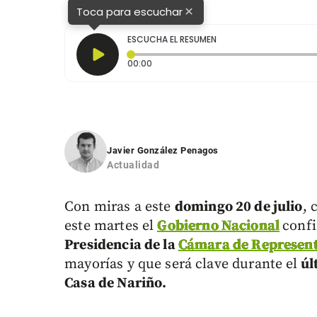
×
Toca para escuchar
ESCUCHA EL RESUMEN
Tiempo transcurrido: 0 segundos
00:00
Javier González Penagos
Actualidad
Con miras a este
domingo 20 de julio
, 
este martes el
Gobierno Nacional
conf
Presidencia de la
Cámara de Represent
mayorías y que será clave durante el
úl
Casa de Nariño.