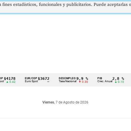
 fines estadísticos, funcionales y publicitarios. Puede aceptarlas
78
$3672
9,9 %
2,8 %
EUR/COP
DESEMPLEO
PIB
TRM
Euro Spot
Tasa Nacional
Crec. Anual
Tasa R
42
—
▼ 0.30
▲ 0.10
Viernes
, 7 de Agosto de 2026