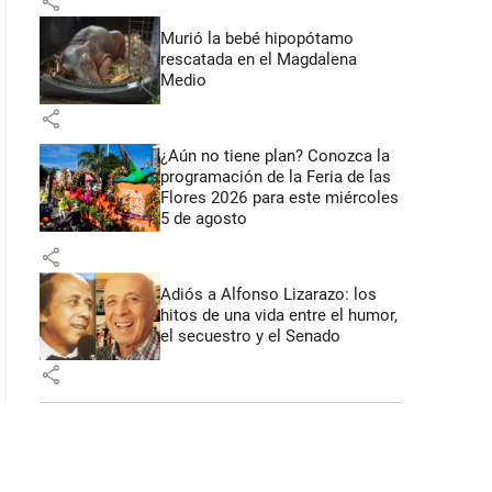
share
Murió la bebé hipopótamo
rescatada en el Magdalena
Medio
: 46 segundos
share
¿Aún no tiene plan? Conozca la
programación de la Feria de las
Flores 2026 para este miércoles
5 de agosto
share
Adiós a Alfonso Lizarazo: los
hitos de una vida entre el humor,
el secuestro y el Senado
share