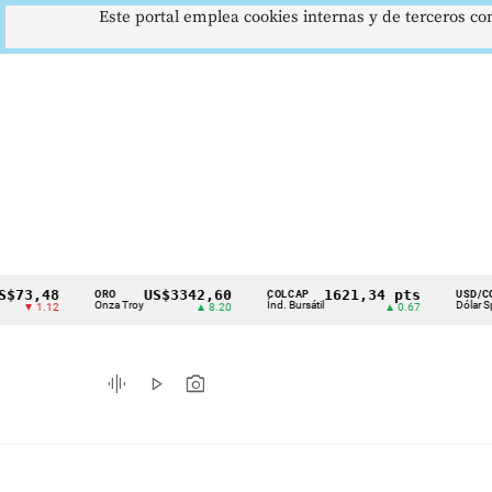
Este portal emplea cookies internas y de terceros con
48
US$3342,60
1621,34 pts
$41
ORO
COLCAP
USD/COP
Cintillo
Onza Troy
Índ. Bursátil
Dólar Spot
.12
▲ 8.20
▲ 0.67
▲ 0.
de
indicadores
graphic_eq
play_arrow
photo_camera
económicos
Colombia