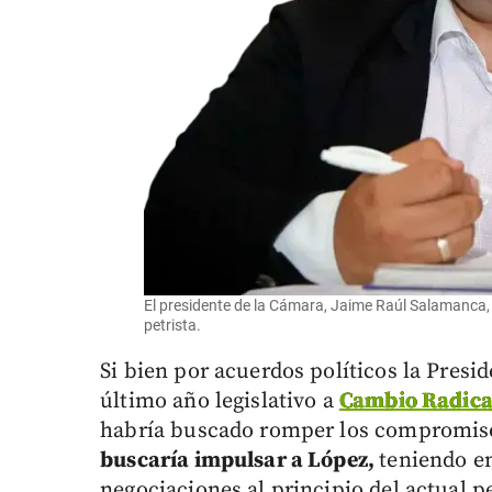
El presidente de la Cámara, Jaime Raúl Salamanca,
petrista.
Si bien por acuerdos políticos la Presi
último año legislativo a
Cambio Radica
habría buscado romper los compromiso
buscaría impulsar a López,
teniendo e
negociaciones al principio del actual p