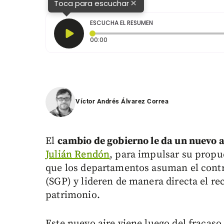
×
Toca para escuchar
ESCUCHA EL RESUMEN
Tiempo transcurrido: 0 segundos
00:00
Víctor Andrés Álvarez Correa
El
cambio de gobierno le da un nuevo a
Julián Rendón
, para impulsar su propue
que los departamentos asuman el contr
(SGP) y lideren de manera directa el r
patrimonio.
Este nuevo aire viene luego del fracaso 