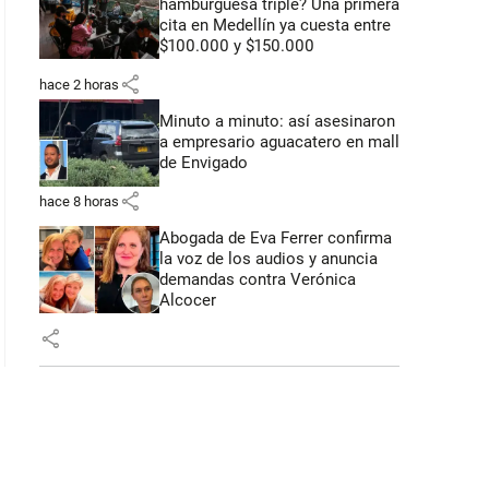
hamburguesa triple? Una primera
cita en Medellín ya cuesta entre
$100.000 y $150.000
share
hace 2 horas
 43 segundos
Minuto a minuto: así asesinaron
a empresario aguacatero en mall
de Envigado
share
hace 8 horas
Abogada de Eva Ferrer confirma
la voz de los audios y anuncia
demandas contra Verónica
Alcocer
share