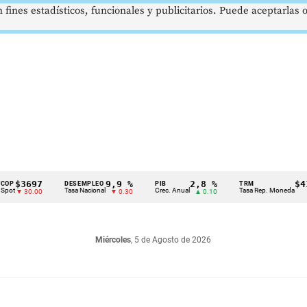
 fines estadísticos, funcionales y publicitarios. Puede aceptarlas
697
9,9 %
2,8 %
$4178,2
DESEMPLEO
PIB
TRM
Tasa Nacional
Crec. Anual
Tasa Rep. Moneda
0.00
▼ 0.30
▲ 0.10
▲ 0.4
Miércoles
, 5 de Agosto de 2026