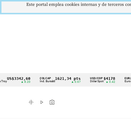
Este portal emplea cookies internas y de terceros con
$3342,60
1621,34 pts
$4178
$3
COLCAP
USD/COP
EUR/COP
Cintillo
Índ. Bursátil
Dólar Spot
Euro Spot
▲ 8.20
▲ 0.67
▲ 0.42
▼ 3
de
indicadores
graphic_eq
play_arrow
photo_camera
económicos
Colombia