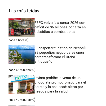
Las más leídas
FEPC volvería a cerrar 2026 con
déficit de $6 billones por alza en
subsidios a combustibles
share
hace 1 hora
El despertar turístico de Necoclí:
32 pequeños negocios se unen
para transformar el Urabá
antioqueño
share
hace 45 minutos
Invima prohíbe la venta de un
chocolate promocionado para el
estrés y la ansiedad: alerta por
riesgos para la salud
share
hace 40 minutos