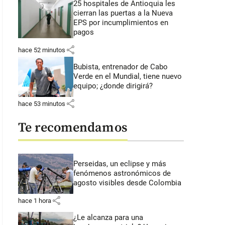
25 hospitales de Antioquia les
cierran las puertas a la Nueva
EPS por incumplimientos en
pagos
share
hace 52 minutos
Bubista, entrenador de Cabo
Verde en el Mundial, tiene nuevo
equipo; ¿donde dirigirá?
share
hace 53 minutos
Te recomendamos
Perseidas, un eclipse y más
fenómenos astronómicos de
agosto visibles desde Colombia
share
hace 1 hora
¿Le alcanza para una