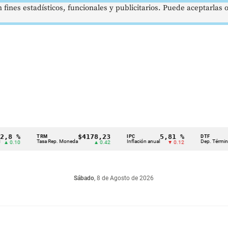
 fines estadísticos, funcionales y publicitarios. Puede aceptarlas
%
$4178,23
5,81 %
1
TRM
IPC
DTF
Tasa Rep. Moneda
Inflación anual
Dep. Término Fijo
0
▲ 0.42
▼ 0.12
Sábado
, 8 de Agosto de 2026