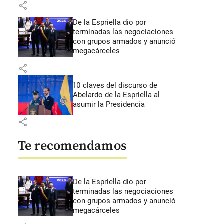
share
De la Espriella dio por
terminadas las negociaciones
con grupos armados y anunció
megacárceles
share
10 claves del discurso de
Abelardo de la Espriella al
asumir la Presidencia
share
Te recomendamos
De la Espriella dio por
terminadas las negociaciones
con grupos armados y anunció
megacárceles