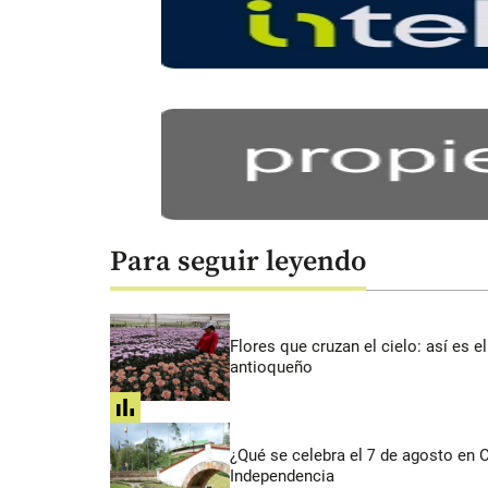
Para seguir leyendo
Flores que cruzan el cielo: así es
antioqueño
share
¿Qué se celebra el 7 de agosto en
Independencia