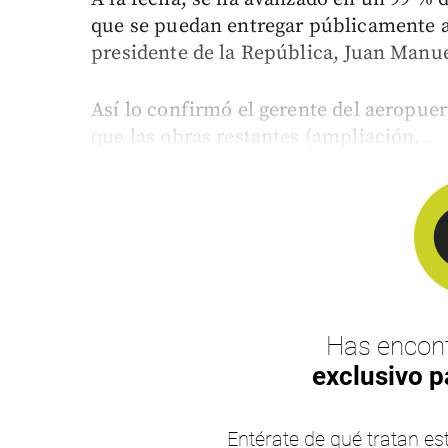
que se puedan entregar públicamente 
presidente de la República, Juan Manue
Así lo confirmó el gerente del aeropue
que las obras restantes (ampliación...
Has encont
exclusivo p
Entérate de qué tratan 