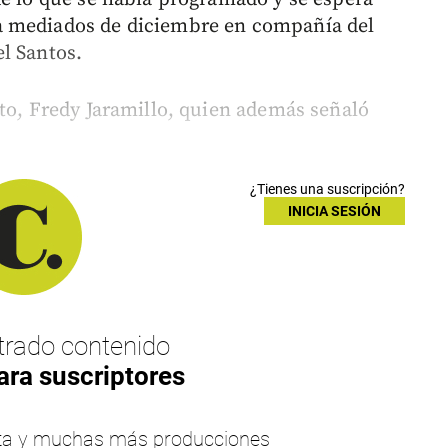
a mediados de diciembre en compañía del
l Santos.
rto, Fredy Jaramillo, quien además señaló
¿Tienes una suscripción?
INICIA SESIÓN
rado contenido
ara suscriptores
esta y muchas más producciones