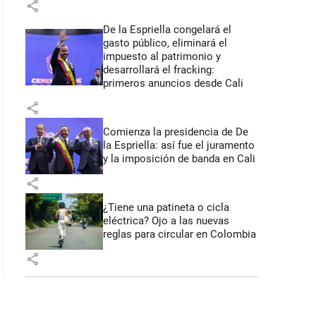
share
De la Espriella congelará el
gasto público, eliminará el
impuesto al patrimonio y
desarrollará el fracking:
primeros anuncios desde Cali
share
Comienza la presidencia de De
la Espriella: así fue el juramento
y la imposición de banda en Cali
share
¿Tiene una patineta o cicla
eléctrica? Ojo a las nuevas
reglas para circular en Colombia
share