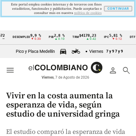
Este portal emplea cookies internas y de terceros con fines
estadísticos, funcionales y publicitarios. Puede aceptarlas o
CONTINUAR
consultar más en nuestra
politica de cookies
9,9 %
2,8 %
$4178,23
5,81 %
12,4
DESEMPLEO
PIB
TRM
IPC
DTF
Cintillo
▼ 0.30
▲ 0.10
▲ 0.42
▼ 0.12
▲ 0
de
Pico y Placa Medellín
Viernes
7 y 9
7 y 9
indicadores
económicos
menu
person
search
Colombia
Viernes
, 7 de Agosto de 2026
Vivir en la costa aumenta la
esperanza de vida, según
estudio de universidad gringa
El estudio comparó la esperanza de vida