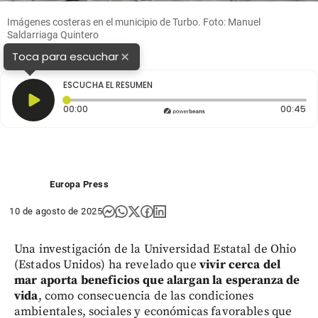
Imágenes costeras en el municipio de Turbo. Foto: Manuel
Saldarriaga Quintero
×
Toca para escuchar
ESCUCHA EL RESUMEN
Tiempo transcurrido: 0 segundos
Du
00:00
00:45
Europa Press
10 de agosto de 2025
Una investigación de la Universidad Estatal de Ohio
(Estados Unidos) ha revelado que
vivir cerca del
mar aporta beneficios que alargan la esperanza de
vida
, como consecuencia de las condiciones
ambientales, sociales y económicas favorables que