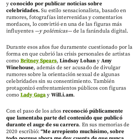
y
conocido por publicar noticias sobre
celebridades.
Su estilo sensacionalista, basado en
rumores, fotografías intervenidas y comentarios
mordaces, lo convirtió en una de las figuras más
influyentes
—y polémicas—
de la farándula digital.
Durante esos años fue duramente cuestionado por la
forma en que cubrió las crisis personales de artistas
como
Britney Spears
,
Lindsay Lohan
y
Amy
Winehouse
, además de ser acusado de divulgar
rumores sobre la orientación sexual de algunas
celebridades sin su consentimiento. También
protagonizó enfrentamientos públicos con figuras
como
Lady Gaga
y
Will.i.am
.
Con el paso de los años
reconoció públicamente
que lamentaba parte del contenido que publicó
durante el auge de su carrera
. En sus memorias de
2020 escribió:
“Me arrepiento muchísimo, sobre
todo porque ahora me doy cuenta de que nunca