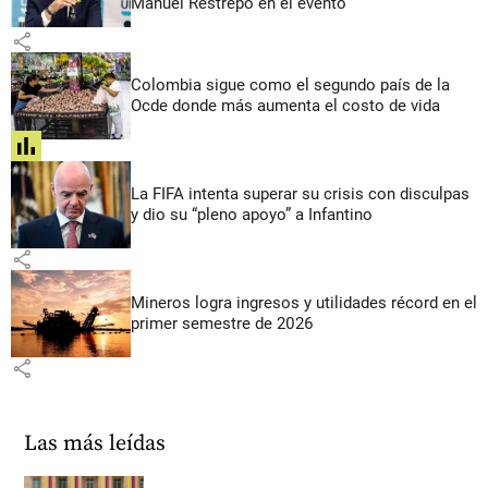
Manuel Restrepo en el evento
share
Colombia sigue como el segundo país de la
Ocde donde más aumenta el costo de vida
share
La FIFA intenta superar su crisis con disculpas
y dio su “pleno apoyo” a Infantino
share
Mineros logra ingresos y utilidades récord en el
primer semestre de 2026
share
Las más leídas