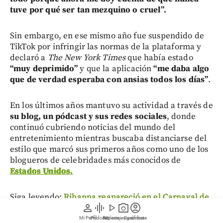
tuve por qué ser tan mezquino o cruel”.
Sin embargo, en ese mismo año fue suspendido de
TikTok por infringir las normas de la plataforma y
declaró a
The New York Times
que había estado
“muy deprimido”
y que la aplicación
“me daba algo
que de verdad esperaba con ansias todos los días”
.
En los últimos años mantuvo su actividad a través de
su blog, un pódcast y sus redes sociales
, donde
continuó cubriendo noticias del mundo del
entretenimiento mientras buscaba distanciarse del
estilo que marcó sus primeros años como uno de los
blogueros de celebridades más conocidos de
Estados Unidos.
Siga leyendo:
Rihanna reapareció en el Carnaval de
person
graphic_eq
play_arrow
photo_camera
account_circle
Barbados: así fue su impactante desfile en el Crop
Over 2026
Mi Perfil
Pódcast
Reportajes gráficos
Videos
Suscríbete