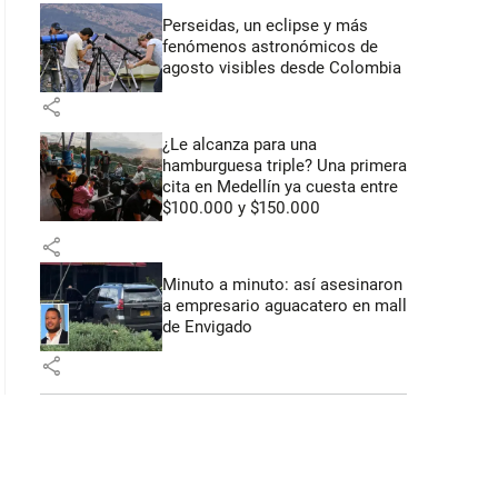
: 46 segundos
Perseidas, un eclipse y más
fenómenos astronómicos de
agosto visibles desde Colombia
share
¿Le alcanza para una
hamburguesa triple? Una primera
cita en Medellín ya cuesta entre
$100.000 y $150.000
share
Minuto a minuto: así asesinaron
a empresario aguacatero en mall
de Envigado
share