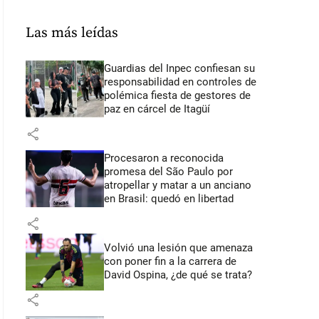
Las más leídas
Guardias del Inpec confiesan su
responsabilidad en controles de
polémica fiesta de gestores de
paz en cárcel de Itagüí
share
Procesaron a reconocida
promesa del São Paulo por
atropellar y matar a un anciano
en Brasil: quedó en libertad
share
Volvió una lesión que amenaza
con poner fin a la carrera de
David Ospina, ¿de qué se trata?
share