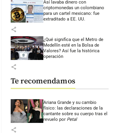
Así lavaba dinero con
criptomonedas
un colombiano
para un cartel mexicano: fue
extraditado a EE. UU.
share
¿Qué significa que el Metro de
Medellín esté en la Bolsa de
Valores? Así fue la histórica
operación
share
Te recomendamos
Ariana Grande y su cambio
físico: las declaraciones de la
cantante sobre su cuerpo tras el
revuelo por
Petal
share