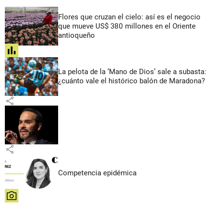
Flores que cruzan el cielo: así es el negocio
que mueve US$ 380 millones en el Oriente
antioqueño
share
La pelota de la ‘Mano de Dios’ sale a subasta:
¿cuánto vale el histórico balón de Maradona?
share
share
Competencia epidémica
share