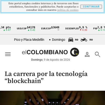
Este portal emplea cookies internas y de terceros con fines
estadísticos, funcionales y publicitarios. Puede aceptarlas o
CONTINUAR
consultar más en nuestra
politica de cookies
ts
$4178
$3648
9,9 %
2,8 %
USD/COP
EUR/COP
DESEMPLEO
PIB
Cintillo
.67
▲ 0.42
—
▼ 0.30
▲ 0.10
de
Pico y Placa Medellín
Domingo
no
no
indicadores
económicos
menu
person
search
Colombia
Domingo
, 9 de Agosto de 2026
La carrera por la tecnología
“blockchain”