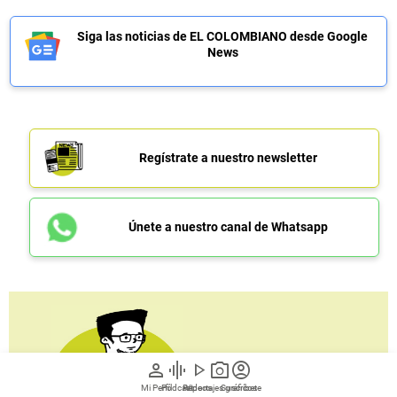
Siga las noticias de EL COLOMBIANO desde Google
News
Regístrate a nuestro newsletter
Únete a nuestro canal de Whatsapp
person
graphic_eq
play_arrow
photo_camera
account_circle
Mi Perfil
Pódcast
Reportajes gráficos
Videos
Suscríbete