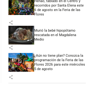
Henao, tablado en el Centro y
recorridos por Santa Elena este
6 de agosto en la Feria de las
 52 segundos
Flores
share
Murió la bebé hipopótamo
rescatada en el Magdalena
Medio
share
¿Aún no tiene plan? Conozca la
programación de la Feria de las
Flores 2026 para este miércoles
5 de agosto
share