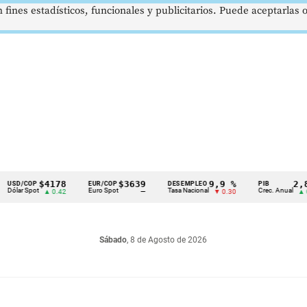
 fines estadísticos, funcionales y publicitarios. Puede aceptarlas
$4178
$3639
9,9 %
2,8 %
COP
EUR/COP
DESEMPLEO
PIB
Spot
Euro Spot
Tasa Nacional
Crec. Anual
▲ 0.42
—
▼ 0.30
▲ 0.10
Sábado
, 8 de Agosto de 2026