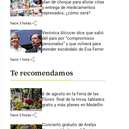
plan de choque para aliviar citas
y entrega de medicamentos
represados; ¿cómo será?
share
hace 3 horas
Verónica Alcocer dice que salió
del país por “compromisos
personales” y que volverá para
atender escándalo de Eva Ferrer
share
hace 1 hora
Te recomendamos
6 de agosto en la Feria de las
Flores: final de la trova, tablados
gratis y más planes en Medellín
share
hace 3 horas
Concierto gratuito de Arelys