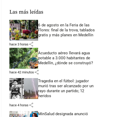
Las más leídas
6 de agosto en la Feria de las
Flores: final de la trova, tablados
gratis y más planes en Medellín
share
hace 3 horas
Acueducto aéreo llevará agua
potable a 3.000 habitantes de
Medellín, ¿dónde se construyó?
share
hace 42 minutos
Tragedia en el fútbol: jugador
murió tras ser alcanzado por un
rayo durante un partido; 12
heridos
share
hace 4 horas
MinSalud designada anunció