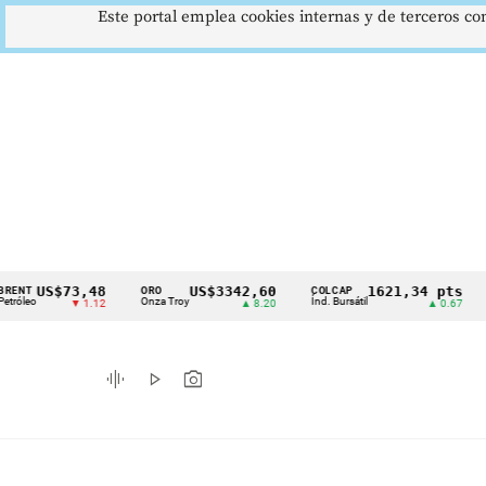
Este portal emplea cookies internas y de terceros con
US$73,48
US$3342,60
1621,34 pts
ORO
COLCAP
USD/
Cintillo
Onza Troy
Índ. Bursátil
Dólar 
▼ 1.12
▲ 8.20
▲ 0.67
de
indicadores
graphic_eq
play_arrow
photo_camera
económicos
Colombia