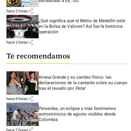
extraditado a EE. UU.
share
hace 2 horas
¿Qué significa que el Metro de Medellín esté
en la Bolsa de Valores? Así fue la histórica
operación
share
hace 2 horas
Te recomendamos
Ariana Grande y su cambio físico: las
declaraciones de la cantante sobre su cuerpo
tras el revuelo por
Petal
share
hace 8 horas
Perseidas, un eclipse y más fenómenos
astronómicos de agosto visibles desde
Colombia
share
hace 7 horas