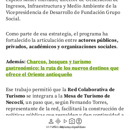
Ingresos, Infraestructura y Medio Ambiente de la
Vicepresidencia de Desarrollo de Fundación Grupo
Social.
Como parte de esa estrategia, el programa ha
fortalecido la articulación entre
actores públicos,
privados, académicos y organizaciones sociales
.
Además:
Charcos, bosques y turismo
gastronómico: la ruta de los nuevos destinos que
ofrece el Oriente antioqueño
Ese trabajo permitió que la
Red Colaborativa de
Turismo
se integrara a la
Mesa de Turismo de
Necoclí
, un paso que, según Fernando Torres,
representante de la red, facilitará la construcción de
políticas públicas que respalden y den continuidad a
person
graphic_eq
play_arrow
photo_camera
account_circle
estas iniciativas.
Mi Perfil
Pódcast
Reportajes gráficos
Videos
Suscríbete