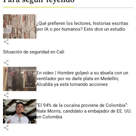
¿Qué prefieren los lectores, historias escritas
por IA o por humanos? Esto dice un estudio
share
Situación de seguridad en Cali
share
En video | Hombre golpeó a su abuela con un
ventilador por no darle plata en Medellín;
Alcaldía ya está tomando acciones
share
“El 94% de la cocaína proviene de Colombia”:
Nate Morris, candidato a embajador de EE. UU.
en Colombia
share