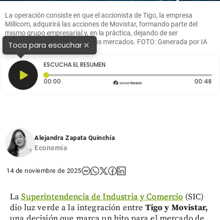
La operación consiste en que el accionista de Tigo, la empresa
Millicom, adquirirá las acciones de Movistar, formando parte del
mismo grupo empresarial y, en la práctica, dejando de ser
competidores directos en varios mercados. FOTO: Generada por IA
×
Toca para escuchar
ESCUCHA EL RESUMEN
Tiempo transcurrido: 0 segundos
Du
00:00
00:48
Alejandra Zapata Quinchía
Economía
14 de noviembre de 2025
La
Superintendencia de Industria y Comercio
(SIC)
dio luz verde a la integración entre
Tigo y Movistar,
una decisión que marca un hito para el mercado de