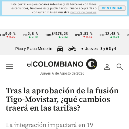
Este portal emplea cookies internas y de terceros con fines
estadísticos, funcionales y publicitarios. Puede aceptarlas o
CONTINUAR
consultar más en nuestra
politica de cookies
9 %
2,8 %
$4178,23
5,81 %
12,48 %
$38
PIB
TRM
IPC
DTF
UVR
Cintillo
0.30
▲ 0.10
▲ 0.42
▼ 0.12
▲ 0.05
de
Pico y Placa Medellín
Jueves
3 y 6
3 y 6
indicadores
económicos
menu
person
search
Colombia
Jueves
, 6 de Agosto de 2026
Tras la aprobación de la fusión
Tigo-Movistar, ¿qué cambios
traerá en las tarifas?
La integración impactará en 19