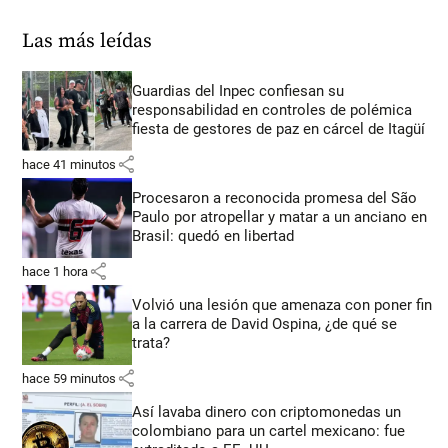
Las más leídas
Guardias del Inpec confiesan su
responsabilidad en controles de polémica
fiesta de gestores de paz en cárcel de Itagüí
share
hace 41 minutos
Procesaron a reconocida promesa del São
Paulo por atropellar y matar a un anciano en
Brasil: quedó en libertad
share
hace 1 hora
Volvió una lesión que amenaza con poner fin
a la carrera de David Ospina, ¿de qué se
trata?
share
hace 59 minutos
Así lavaba dinero con criptomonedas
un
colombiano para un cartel mexicano: fue