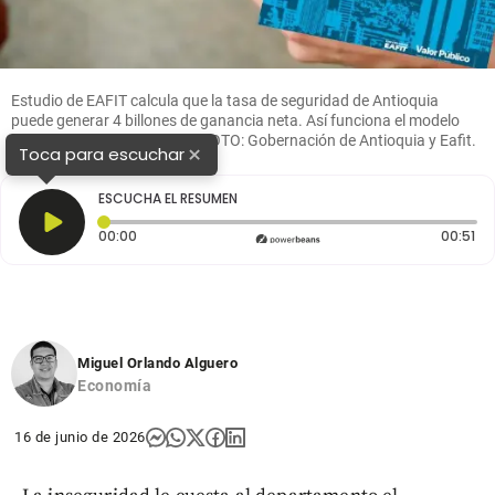
Estudio de EAFIT calcula que la tasa de seguridad de Antioquia
puede generar 4 billones de ganancia neta. Así funciona el modelo
económico que lo respalda. FOTO: Gobernación de Antioquia y Eafit.
×
Toca para escuchar
ESCUCHA EL RESUMEN
Tiempo transcurrido: 0 segundos
Du
00:00
00:51
Miguel Orlando Alguero
Economía
16 de junio de 2026