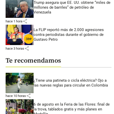
Trump asegura que EE. UU. obtiene “miles de
millones de barriles” de petróleo de
Venezuela
share
hace 1 hora
La FLIP reportó más de 2.000 agresiones
contra periodistas durante el gobierno de
Gustavo Petro
share
hace 3 horas
Te recomendamos
¿Tiene una patineta o cicla eléctrica? Ojo a
las nuevas reglas para circular en Colombia
share
hace 10 horas
6 de agosto en la Feria de las Flores: final de
la trova, tablados gratis y más planes en