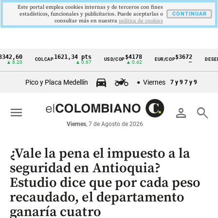
Este portal emplea cookies internas y de terceros con fines
estadísticos, funcionales y publicitarios. Puede aceptarlas o
CONTINUAR
consultar más en nuestra
politica de cookies
60
1621,34 pts
$4178
$3672
COLCAP
USD/COP
EUR/COP
DESEMPLEO
Cintillo
.20
▲ 0.67
▲ 0.42
—
de
Pico y Placa Medellín
Viernes
7 y 9
7 y 9
indicadores
económicos
menu
person
search
Colombia
Viernes
, 7 de Agosto de 2026
¿Vale la pena el impuesto a la
seguridad en Antioquia?
Estudio dice que por cada peso
recaudado, el departamento
ganaría cuatro