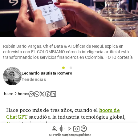
Rubén Darío Vargas, Chief Data & AI Officer de Nequi, explica en
entrevista con EL COLOMBIANO cómo la inteligencia artificial está
transformando los servicios financieros en Colombia. FOTO cortesía
1
2
Leonardo Bautista Romero
Tendencias
hace 2 horas
Hace poco más de tres años, cuando el
boom de
ChatGPT
sacudió a la industria tecnológica global,
Nequi
tenía miedo.
person
graphic_eq
play_arrow
photo_camera
account_circle
Mi Perfil
Pódcast
Reportajes gráficos
Videos
Suscríbete