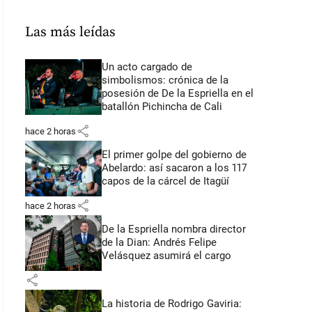
Las más leídas
Un acto cargado de
simbolismos: crónica de la
posesión de De la Espriella en el
batallón Pichincha de Cali
share
hace 2 horas
El primer golpe del gobierno de
Abelardo: así sacaron a los 117
capos de la cárcel de Itagüí
share
hace 2 horas
De la Espriella nombra director
de la Dian: Andrés Felipe
Velásquez asumirá el cargo
share
La historia de Rodrigo Gaviria: