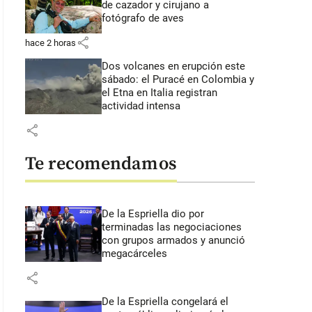
de cazador y cirujano a
fotógrafo de aves
share
hace 2 horas
Dos volcanes en erupción este
sábado: el Puracé en Colombia y
el Etna en Italia registran
actividad intensa
share
Te recomendamos
De la Espriella dio por
terminadas las negociaciones
con grupos armados y anunció
megacárceles
share
De la Espriella congelará el