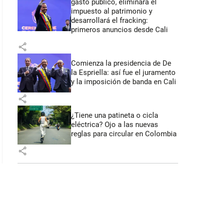
gasto público, eliminará el
impuesto al patrimonio y
desarrollará el fracking:
primeros anuncios desde Cali
share
Comienza la presidencia de De
la Espriella: así fue el juramento
y la imposición de banda en Cali
share
¿Tiene una patineta o cicla
eléctrica? Ojo a las nuevas
reglas para circular en Colombia
share