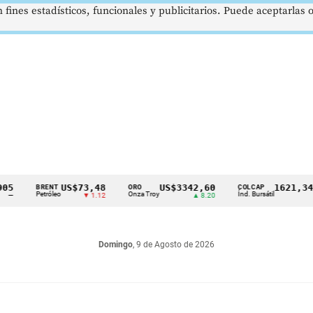
 fines estadísticos, funcionales y publicitarios. Puede aceptarlas
US$73,48
US$3342,60
1621,34 pts
BRENT
ORO
COLCAP
Petróleo
Onza Troy
Índ. Bursátil
▼ 1.12
▲ 8.20
▲ 0.67
Domingo
, 9 de Agosto de 2026