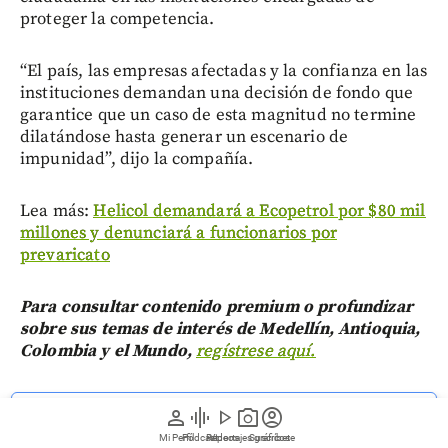
proteger la competencia.
“El país, las empresas afectadas y la confianza en las
instituciones demandan una decisión de fondo que
garantice que un caso de esta magnitud no termine
dilatándose hasta generar un escenario de
impunidad”, dijo la compañía.
Lea más:
Helicol demandará a Ecopetrol por $80 mil
millones y denunciará a funcionarios por
prevaricato
Para consultar contenido premium o profundizar
sobre sus temas de interés de Medellín, Antioquia,
Colombia y el Mundo,
regístrese aquí.
person
graphic_eq
play_arrow
photo_camera
account_circle
Siga las noticias de EL COLOMBIANO desde Google
News
Mi Perfil
Pódcast
Reportajes gráficos
Videos
Suscríbete