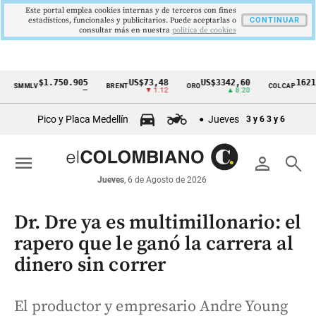
Este portal emplea cookies internas y de terceros con fines
estadísticos, funcionales y publicitarios. Puede aceptarlas o
CONTINUAR
consultar más en nuestra
politica de cookies
$1.750.905
US$73,48
US$3342,60
1621,34 
MLV
BRENT
ORO
COLCAP
Cintillo
—
▼ 1.12
▲ 8.20
▲ 0
de
Pico y Placa Medellín
Jueves
3 y 6
3 y 6
indicadores
económicos
menu
person
search
Colombia
Jueves
, 6 de Agosto de 2026
Dr. Dre ya es multimillonario: el
rapero que le ganó la carrera al
dinero sin correr
El productor y empresario Andre Young