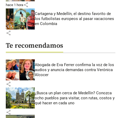
share
hace 1 hora
Cartagena y Medellín, el destino favorito de
los futbolistas europeos al pasar vacaciones
en Colombia
share
Te recomendamos
Abogada de Eva Ferrer confirma la voz de los
audios y anuncia demandas contra Verónica
Alcocer
share
¿Busca un plan cerca de Medellín? Conozca
ocho pueblos para visitar, con rutas, costos y
qué hacer en cada uno
share