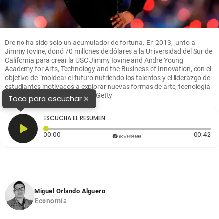
Dre no ha sido solo un acumulador de fortuna. En 2013, junto a
Jimmy Iovine, donó 70 millones de dólares a la Universidad del Sur de
California para crear la USC Jimmy Iovine and Andre Young
Academy for Arts, Technology and the Business of Innovation, con el
objetivo de “moldear el futuro nutriendo los talentos y el liderazgo de
estudiantes motivados a explorar nuevas formas de arte, tecnología
y modelos de negocio”. FOTO: Getty
×
Toca para escuchar
ESCUCHA EL RESUMEN
Tiempo transcurrido: 0 segundos
Du
00:00
00:42
Miguel Orlando Alguero
Economía