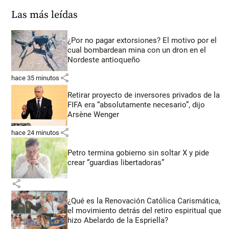
Las más leídas
¿Por no pagar extorsiones? El motivo por el
cual bombardean mina con un dron en el
Nordeste antioqueño
share
hace 35 minutos
Retirar proyecto de inversores privados de la
FIFA era “absolutamente necesario”, dijo
Arsène Wenger
share
hace 24 minutos
Petro termina gobierno sin soltar X y pide
crear “guardias libertadoras”
share
¿Qué es la Renovación Católica Carismática,
el movimiento detrás del retiro espiritual que
hizo Abelardo de la Espriella?