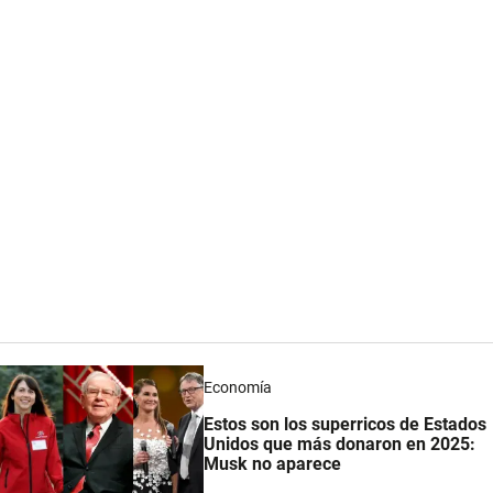
Economía
Estos son los superricos de Estados
Unidos que más donaron en 2025:
Musk no aparece