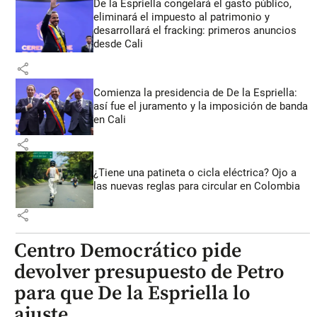
De la Espriella congelará el gasto público,
eliminará el impuesto al patrimonio y
desarrollará el fracking: primeros anuncios
desde Cali
share
Comienza la presidencia de De la Espriella:
así fue el juramento y la imposición de banda
en Cali
share
¿Tiene una patineta o cicla eléctrica? Ojo a
las nuevas reglas para circular en Colombia
share
Centro Democrático pide
devolver presupuesto de Petro
para que De la Espriella lo
ajuste