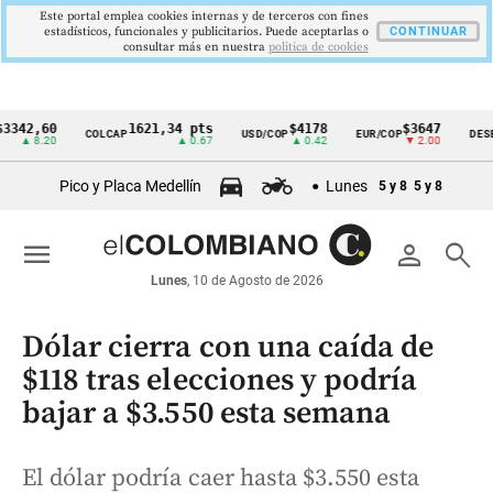
Este portal emplea cookies internas y de terceros con fines
estadísticos, funcionales y publicitarios. Puede aceptarlas o
CONTINUAR
consultar más en nuestra
politica de cookies
,60
1621,34 pts
$4178
$3647
COLCAP
USD/COP
EUR/COP
DESEMPLE
Cintillo
8.20
▲ 0.67
▲ 0.42
▼ 2.00
de
Pico y Placa Medellín
Lunes
5 y 8
5 y 8
indicadores
económicos
menu
person
search
Colombia
Lunes
, 10 de Agosto de 2026
Dólar cierra con una caída de
$118 tras elecciones y podría
bajar a $3.550 esta semana
El dólar podría caer hasta $3.550 esta