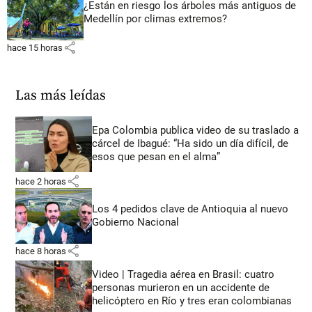
¿Están en riesgo los árboles más antiguos de
Medellín por climas extremos?
share
hace 15 horas
Las más leídas
Epa Colombia publica video de su traslado a
cárcel de Ibagué: “Ha sido un día difícil, de
esos que pesan en el alma”
share
hace 2 horas
Los 4 pedidos clave de Antioquia al nuevo
Gobierno Nacional
share
hace 8 horas
Video | Tragedia aérea en Brasil: cuatro
personas murieron en un accidente de
helicóptero en Río y tres eran colombianas