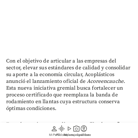
Con el objetivo de articular a las empresas del
sector, elevar sus estándares de calidad y consolidar
su aporte a la economía circular, Acoplásticos
anunció el lanzamiento oficial de
Acoreencauche
.
Esta nueva iniciativa gremial busca fortalecer un
proceso certificado que reemplaza la banda de
rodamiento en llantas cuya estructura conserva
óptimas condiciones.
Esta alternativa es ampliamente utilizada por flotas
person
graphic_eq
play_arrow
photo_camera
account_circle
de carga, transporte de pasajeros y vehículos de
Mi Perfil
Pódcast
Reportajes gráficos
Videos
Suscríbete