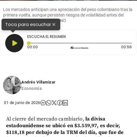
Los mercados anticipan una apreciación del peso colombiano tras la
primera vuelta, aunque persisten riesgos de volatilidad antes del
balotaje. FOTO EL COLOMBIANO
×
Toca para escuchar
ESCUCHA EL RESUMEN
Tiempo transcurrido: 0 segundos
Du
00:00
00:56
Andrés Villamizar
Economía
01 de junio de 2026
Al cierre del mercado cambiario,
la divisa
estadounidense se ubicó en $3.559,97, es decir,
$118,18 por debajo de la TRM del día, que fue de