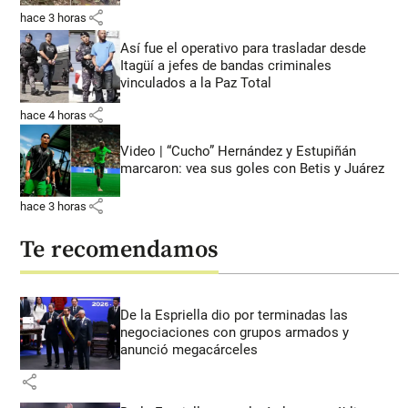
share
hace 3 horas
Así fue el operativo para trasladar desde
Itagüí a jefes de bandas criminales
vinculados a la Paz Total
share
hace 4 horas
Video | “Cucho” Hernández y Estupiñán
marcaron: vea sus goles con Betis y Juárez
share
hace 3 horas
Te recomendamos
De la Espriella dio por terminadas las
negociaciones con grupos armados y
anunció megacárceles
share