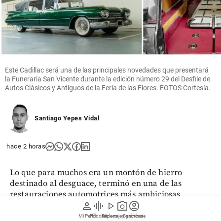
Este Cadillac será una de las principales novedades que presentará
la Funeraria San Vicente durante la edición número 29 del Desfile de
Autos Clásicos y Antiguos de la Feria de las Flores. FOTOS Cortesía.
Santiago Yepes Vidal
hace 2 horas
Lo que para muchos era un montón de hierro
destinado al desguace, terminó en una de las
restauraciones automotrices más ambiciosas
person
graphic_eq
play_arrow
photo_camera
account_circle
realizadas en
Medellín
en los últimos años. Un
Cadillac funerario de 1959, adquirido en Estados
Mi Perfil
Pódcast
Reportajes gráficos
Videos
Suscríbete