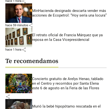
share
hace 1 hora
MinHacienda designado descarta vender más
acciones de Ecopetrol: “Hoy sería una locura”
share
hace 59 minutos
El retrato oficial de Francia Márquez que ya
reposa en la Casa Vicepresidencial
share
hace 1 hora
Te recomendamos
Concierto gratuito de Arelys Henao, tablado
en el Centro y recorridos por Santa Elena
este 6 de agosto en la Feria de las Flores
share
Murió la bebé hipopótamo rescatada en el