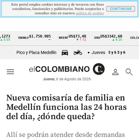
Este portal emplea cookies internas y de terceros con fines
estadísticos, funcionales y publicitarios. Puede aceptarlas o
CONTINUAR
consultar más en nuestra
politica de cookies
$1.750.905
US$73,48
US$3342,60
162
SMMLV
BRENT
ORO
COLCAP
Cintillo
—
▼ 1.12
▲ 8.20
de
Pico y Placa Medellín
Jueves
3 y 6
3 y 6
indicadores
económicos
menu
person
search
Colombia
Jueves
, 6 de Agosto de 2026
Nueva comisaría de familia en
Medellín funciona las 24 horas
del día, ¿dónde queda?
Allí se podrán atender desde demandas