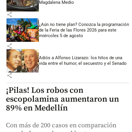
Magdalena Medio
share
¿Aún no tiene plan? Conozca la programación
de la Feria de las Flores 2026 para este
miércoles 5 de agosto
share
Adiós a Alfonso Lizarazo: los hitos de una
vida entre el humor, el secuestro y el Senado
share
¡Pilas! Los robos con
escopolamina aumentaron un
89% en Medellín
Con más de 200 casos en comparación