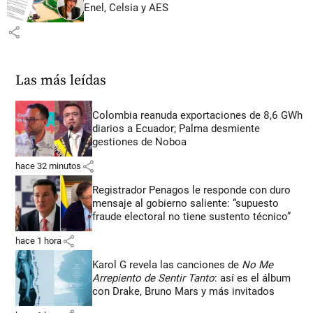
Enel, Celsia y AES
share
Las más leídas
Colombia reanuda exportaciones de 8,6 GWh
diarios a Ecuador; Palma desmiente
gestiones de Noboa
share
hace 32 minutos
Registrador Penagos le responde con duro
mensaje al gobierno saliente: “supuesto
fraude electoral no tiene sustento técnico”
share
hace 1 hora
Karol G revela las canciones de
No Me
Arrepiento de Sentir Tanto
: así es el álbum
con Drake, Bruno Mars y más invitados