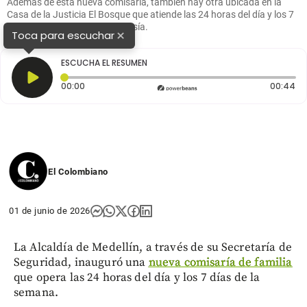
Además de esta nueva comisaría, también hay otra ubicada en la
Casa de la Justicia El Bosque que atiende las 24 horas del día y los 7
días a la semana. FOTO Cortesía.
×
Toca para escuchar
ESCUCHA EL RESUMEN
Tiempo transcurrido: 0 segundos
Du
00:00
00:44
El Colombiano
01 de junio de 2026
La Alcaldía de Medellín, a través de su Secretaría de
Seguridad, inauguró una
nueva comisaría de familia
que opera las 24 horas del día y los 7 días de la
semana.