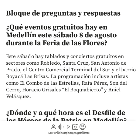
Bloque de preguntas y respuestas
¿Qué eventos gratuitos hay en
Medellín este sábado 8 de agosto
durante la Feria de las Flores?
Este sábado hay tablados y conciertos gratuitos en
sectores como Robledo, Santa Cruz, San Antonio de
Prado, el Centro Comercial Terminal del Sur y el barrio
Boyacá Las Brisas. La programación incluye artistas
como El Combo de las Estrellas, Rafa Pérez, Son del
Cerro, Horacio Grisales “El Boquiabierto” y Aniel
Velásquez.
¿Dónde y a qué hora es el Desfile de
los Héroes de la Patria en Medellín?
person
graphic_eq
play_arrow
photo_camera
account_circle
El Desfile de los Héroes de la Patria comenzará a las
Mi Perfil
Pódcast
Reportajes gráficos
Videos
Suscríbete