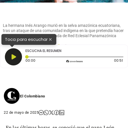
La hermana Inés Arango murió en la selva amazónica ecuatoriana,
tras un ataque de una comunidad indígena en la que pretendía hacer
trabajo misionero. FOTO Tomada de Red Eclesial Panamazónica
×
Toca para escuchar
1
2
ESCUCHA EL RESUMEN
Tiempo transcurrido: 0 segundos
Du
00:00
00:51
El Colombiano
22 de mayo de 2025
En las últimas horas, se conoció que el papa León