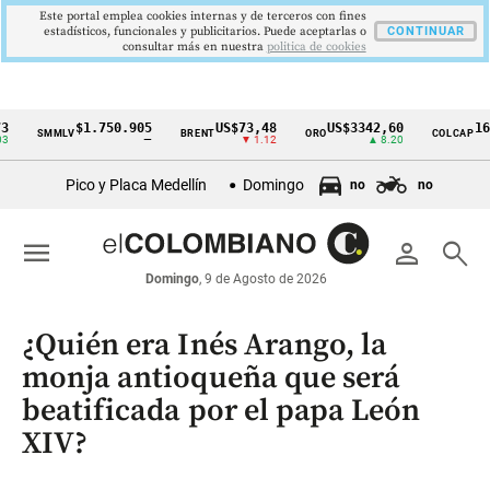
Este portal emplea cookies internas y de terceros con fines
estadísticos, funcionales y publicitarios. Puede aceptarlas o
CONTINUAR
consultar más en nuestra
politica de cookies
$1.750.905
US$73,48
US$3342,60
1621,3
SMMLV
BRENT
ORO
COLCAP
Cintillo
—
▼ 1.12
▲ 8.20
de
Pico y Placa Medellín
Domingo
no
no
indicadores
económicos
menu
person
search
Colombia
Domingo
, 9 de Agosto de 2026
¿Quién era Inés Arango, la
monja antioqueña que será
beatificada por el papa León
XIV?