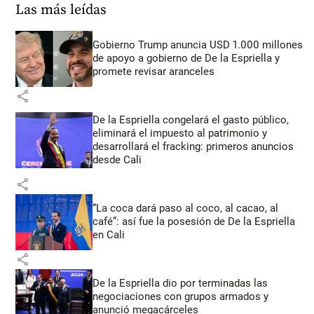
Las más leídas
Gobierno Trump anuncia USD 1.000 millones
de apoyo a gobierno de De la Espriella y
promete revisar aranceles
share
De la Espriella congelará el gasto público,
eliminará el impuesto al patrimonio y
desarrollará el fracking: primeros anuncios
desde Cali
share
“La coca dará paso al coco, al cacao, al
café”: así fue la posesión de De la Espriella
en Cali
share
De la Espriella dio por terminadas las
negociaciones con grupos armados y
anunció megacárceles