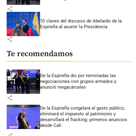
share
10 claves del discurso de Abelardo de la
Espriella al asumir la Presidencia
share
Te recomendamos
De la Espriella dio por terminadas las
negociaciones con grupos armados y
anunció megacárceles
share
De la Espriella congelará el gasto público,
eliminará el impuesto al patrimonio y
desarrollará el fracking: primeros anuncios
desde Cali