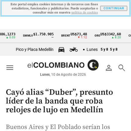
Este portal emplea cookies internas y de terceros con fines
estadísticos, funcionales y publicitarios. Puede aceptarlas o
CONTINUAR
consultar más en nuestra
politica de cookies
273
$1.750.905
US$73,48
US$3342,60
SMMLV
BRENT
ORO
COLCAP
Cintillo
0.03
—
▼ 1.12
▲ 8.20
de
Pico y Placa Medellín
Lunes
5 y 8
5 y 8
indicadores
económicos
menu
person
search
Colombia
Lunes
, 10 de Agosto de 2026
Cayó alias “Duber”, presunto
líder de la banda que roba
relojes de lujo en Medellín
Buenos Aires y El Poblado serían los