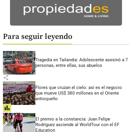
Para seguir leyendo
Tragedia en Tailandia: Adolescente asesinó a 7
personas, entre ellas, sus abuelos
share
Flores que cruzan el cielo: así es el negocio
que mueve US$ 380 millones en el Oriente
antioqueño
share
El premio a la constancia: Juan Felipe
Rodríguez asciende al WorldTour con el EF
Education