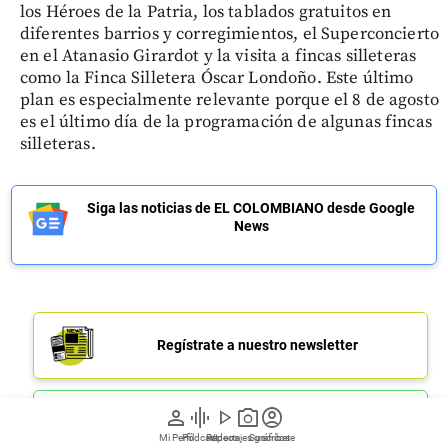
los Héroes de la Patria, los tablados gratuitos en
diferentes barrios y corregimientos, el Superconcierto
en el Atanasio Girardot y la visita a fincas silleteras
como la Finca Silletera Óscar Londoño. Este último
plan es especialmente relevante porque el 8 de agosto
es el último día de la programación de algunas fincas
silleteras.
Siga las noticias de EL COLOMBIANO desde Google
News
Regístrate a nuestro newsletter
person
graphic_eq
play_arrow
photo_camera
account_circle
Únete a nuestro canal de Whatsapp
Mi Perfil
Pódcast
Reportajes gráficos
Videos
Suscríbete