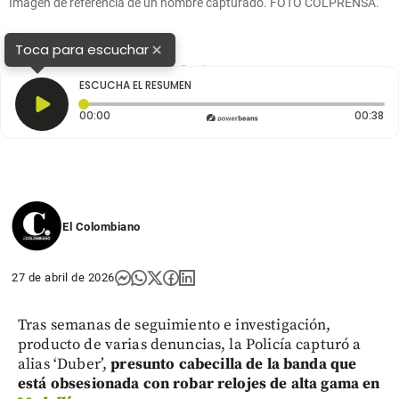
Imagen de referencia de un hombre capturado. FOTO COLPRENSA.
×
Toca para escuchar
1
2
ESCUCHA EL RESUMEN
Tiempo transcurrido: 0 segundos
Du
00:00
00:38
El Colombiano
27 de abril de 2026
Tras semanas de seguimiento e investigación,
producto de varias denuncias, la Policía capturó a
alias ‘Duber’,
presunto cabecilla de la banda que
está obsesionada con robar relojes de alta gama en