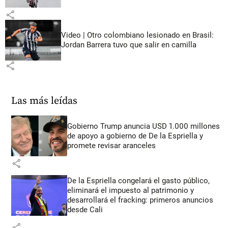
share
Video | Otro colombiano lesionado en Brasil:
Jordan Barrera tuvo que salir en camilla
share
Las más leídas
Gobierno Trump anuncia USD 1.000 millones
de apoyo a gobierno de De la Espriella y
promete revisar aranceles
share
De la Espriella congelará el gasto público,
eliminará el impuesto al patrimonio y
desarrollará el fracking: primeros anuncios
desde Cali
share