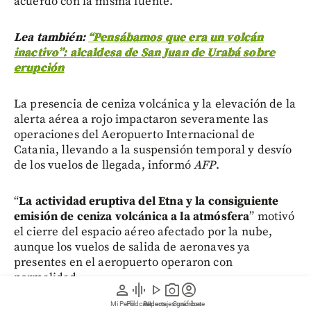
acuerdo con la misma fuente.
Lea también:
“Pensábamos que era un volcán
inactivo”: alcaldesa de San Juan de Urabá sobre
erupción
La presencia de ceniza volcánica y la elevación de la
alerta aérea a rojo impactaron severamente las
operaciones del Aeropuerto Internacional de
Catania, llevando a la suspensión temporal y desvío
de los vuelos de llegada, informó
AFP
.
“
La actividad eruptiva del Etna y la consiguiente
emisión de ceniza volcánica a la atmósfera
” motivó
el cierre del espacio aéreo afectado por la nube,
aunque los vuelos de salida de aeronaves ya
presentes en el aeropuerto operaron con
normalidad.
person
graphic_eq
play_arrow
photo_camera
account_circle
Mi Perfil
Pódcast
Reportajes gráficos
Videos
Suscríbete