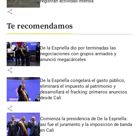
registran actividad intensa
share
Te recomendamos
De la Espriella dio por terminadas las
negociaciones con grupos armados y
anunció megacárceles
share
De la Espriella congelará el gasto público,
eliminará el impuesto al patrimonio y
desarrollará el fracking: primeros anuncios
desde Cali
share
Comienza la presidencia de De la Espriella:
así fue el juramento y la imposición de banda
en Cali