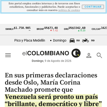
Este portal emplea cookies internas y de terceros con fines
estadísticos, funcionales y publicitarios. Puede aceptarlas o
CONTINUAR
consultar más en nuestra
politica de cookies
$1.750.905
US$73,48
US$3342,60
1621,34 
MMLV
BRENT
ORO
COLCAP
Cintillo
—
▼ 1.12
▲ 8.20
▲ 
de
Pico y Placa Medellín
Domingo
no
no
indicadores
económicos
menu
person
search
Colombia
Domingo
, 9 de Agosto de 2026
En sus primeras declaraciones
desde Oslo, María Corina
Machado promete que
Venezuela será pronto un país
“brillante, democrático y libre”