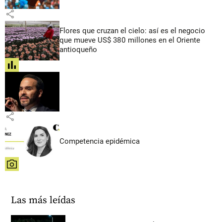
share
Flores que cruzan el cielo: así es el negocio
que mueve US$ 380 millones en el Oriente
antioqueño
share
share
Competencia epidémica
share
Las más leídas