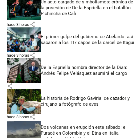
Un acto cargado de simbolismos: crónica de
la posesión de De la Espriella en el batallón
Pichincha de Cali
share
hace 3 horas
El primer golpe del gobierno de Abelardo: así
sacaron a los 117 capos de la cárcel de Itagüí
share
hace 3 horas
De la Espriella nombra director de la Dian:
Andrés Felipe Velásquez asumirá el cargo
share
La historia de Rodrigo Gaviria: de cazador y
cirujano a fotógrafo de aves
share
hace 3 horas
Dos volcanes en erupción este sábado: el
Puracé en Colombia y el Etna en Italia