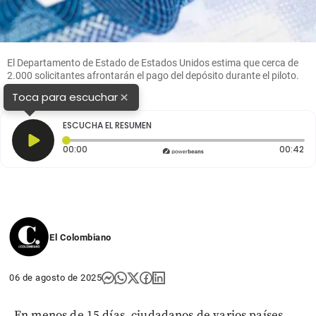
El Departamento de Estado de Estados Unidos estima que cerca de
2.000 solicitantes afrontarán el pago del depósito
durante el piloto.
FOTO: Colprensa
×
Toca para escuchar
ESCUCHA EL RESUMEN
Tiempo transcurrido: 0 segundos
Du
00:00
00:42
El Colombiano
06 de agosto de 2025
En menos de 15 días, ciudadanos de varios países