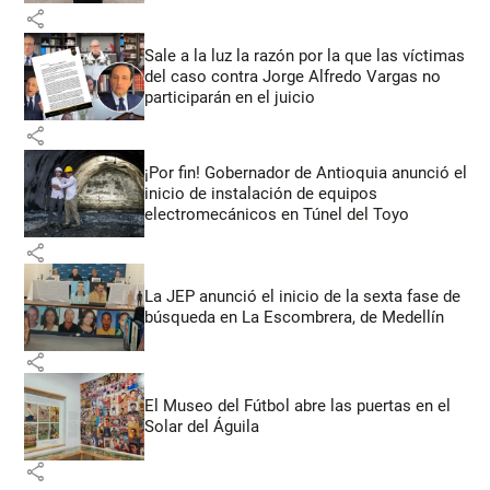
share
Sale a la luz la razón por la que las víctimas
del caso contra Jorge Alfredo Vargas no
participarán en el juicio
share
¡Por fin! Gobernador de Antioquia anunció el
inicio de instalación de equipos
electromecánicos en Túnel del Toyo
share
La JEP anunció el inicio de la sexta fase de
búsqueda en La Escombrera, de Medellín
share
El Museo del Fútbol abre las puertas en el
Solar del Águila
share