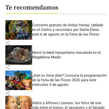
Te recomendamos
Concierto gratuito de Arelys Henao, tablado
en el Centro y recorridos por Santa Elena
este 6 de agosto en la Feria de las Flores
share
Murió la bebé hipopótamo rescatada en el
Magdalena Medio
share
¿Aún no tiene plan? Conozca la programación
de la Feria de las Flores 2026 para este
miércoles 5 de agosto
share
Adiós a Alfonso Lizarazo: los hitos de una
vida entre el humor, el secuestro y el Senado