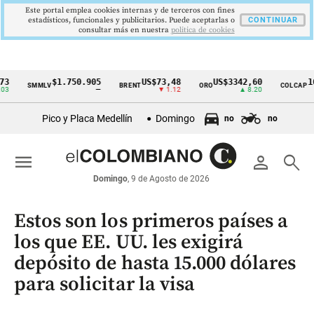
Este portal emplea cookies internas y de terceros con fines
estadísticos, funcionales y publicitarios. Puede aceptarlas o
CONTINUAR
consultar más en nuestra
politica de cookies
$1.750.905
US$73,48
US$3342,60
1621,3
SMMLV
BRENT
ORO
COLCAP
Cintillo
—
▼ 1.12
▲ 8.20
de
Pico y Placa Medellín
Domingo
no
no
indicadores
económicos
menu
person
search
Colombia
Domingo
, 9 de Agosto de 2026
Estos son los primeros países a
los que EE. UU. les exigirá
depósito de hasta 15.000 dólares
para solicitar la visa