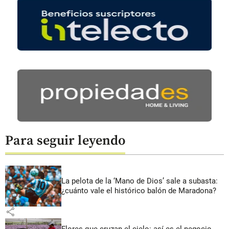
Para seguir leyendo
La pelota de la ‘Mano de Dios’ sale a subasta:
¿cuánto vale el histórico balón de Maradona?
share
Flores que cruzan el cielo: así es el negocio