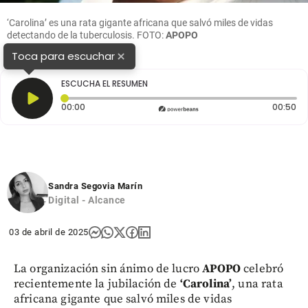
‘Carolina’ es una rata gigante africana que salvó miles de vidas
detectando de la tuberculosis. FOTO:
APOPO
×
Toca para escuchar
ESCUCHA EL RESUMEN
Tiempo transcurrido: 0 segundos
Du
00:00
00:50
Sandra Segovia Marín
Digital - Alcance
03 de abril de 2025
La organización sin ánimo de lucro
APOPO
celebró
recientemente la jubilación de
‘Carolina’
, una rata
africana gigante que salvó miles de vidas