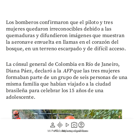
Los bomberos confirmaron que el piloto y tres
mujeres quedaron irreconocibles debido a las
quemaduras y difundieron imágenes que muestran
la aeronave envuelta en llamas en el corazón del
bosque, en un terreno escarpado y de difícil acceso.
La cónsul general de Colombia en Río de Janeiro,
Diana Páez, declaró a la
AFP
que las tres mujeres
formaban parte de un grupo de seis personas de una
misma familia que habían viajado a la ciudad
brasileña para celebrar los 15 años de una
adolescente.
person
graphic_eq
play_arrow
photo_camera
account_circle
Mi Perfil
Pódcast
Reportajes gráficos
Videos
Suscríbete