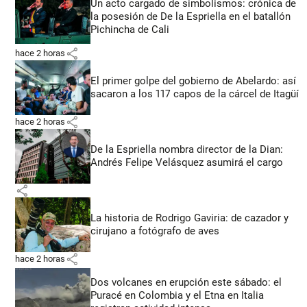
Un acto cargado de simbolismos: crónica de
la posesión de De la Espriella en el batallón
Pichincha de Cali
share
hace 2 horas
El primer golpe del gobierno de Abelardo: así
sacaron a los 117 capos de la cárcel de Itagüí
share
hace 2 horas
De la Espriella nombra director de la Dian:
Andrés Felipe Velásquez asumirá el cargo
share
La historia de Rodrigo Gaviria: de cazador y
cirujano a fotógrafo de aves
share
hace 2 horas
Dos volcanes en erupción este sábado: el
Puracé en Colombia y el Etna en Italia