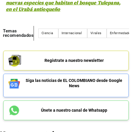
nuevas especies que habitan el bosque Tulepana,
en el Urabá antioqueño
Temas
Ciencia
Internacional
Virales
Enfermedades 
recomendados
Regístrate a nuestro newsletter
Siga las noticias de EL COLOMBIANO desde Google
News
Únete a nuestro canal de Whatsapp