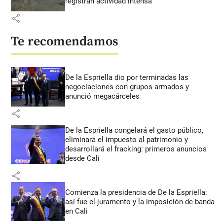
registran actividad intensa
share
Te recomendamos
De la Espriella dio por terminadas las
negociaciones con grupos armados y
anunció megacárceles
share
De la Espriella congelará el gasto público,
eliminará el impuesto al patrimonio y
desarrollará el fracking: primeros anuncios
desde Cali
share
Comienza la presidencia de De la Espriella:
así fue el juramento y la imposición de banda
en Cali