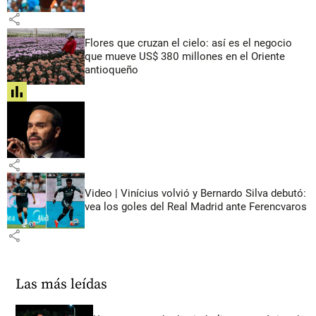
share
Flores que cruzan el cielo: así es el negocio
que mueve US$ 380 millones en el Oriente
antioqueño
share
share
Video | Vinícius volvió y Bernardo Silva debutó:
vea los goles del Real Madrid ante Ferencvaros
share
Las más leídas