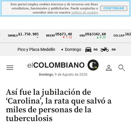
Este portal emplea cookies internas y de terceros con fines
estadísticos, funcionales y publicitarios. Puede aceptarlas o
CONTINUAR
consultar más en nuestra
politica de cookies
$1.750.905
US$73,48
US$3342,60
1621,34 
MMLV
BRENT
ORO
COLCAP
Cintillo
—
▼ 1.12
▲ 8.20
▲ 
de
Pico y Placa Medellín
Domingo
no
no
indicadores
económicos
menu
person
search
Colombia
Domingo
, 9 de Agosto de 2026
Así fue la jubilación de
‘Carolina’, la rata que salvó a
miles de personas de la
tuberculosis