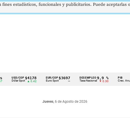
 fines estadísticos, funcionales y publicitarios. Puede aceptarlas
$4178
$3697
9,9 %
2,8
USD/COP
EUR/COP
DESEMPLEO
PIB
Dólar Spot
Euro Spot
Tasa Nacional
Crec. Anual
▲ 0.42
—
▼ 0.30
▲ 0.
Jueves
, 6 de Agosto de 2026