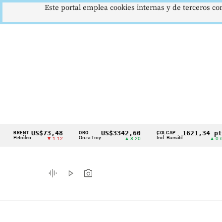
Este portal emplea cookies internas y de terceros con
US$73,48
US$3342,60
1621,34 pts
ENT
ORO
COLCAP
Cintillo
tróleo
Onza Troy
Índ. Bursátil
▼ 1.12
▲ 8.20
▲ 0.67
de
indicadores
graphic_eq
play_arrow
photo_camera
económicos
Colombia