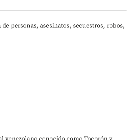
 de personas, asesinatos, secuestros, robos,
nal venezolano conocido como Tocorón y,