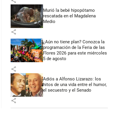
share
 39 segundos
Murió la bebé hipopótamo
rescatada en el Magdalena
Medio
share
¿Aún no tiene plan? Conozca la
programación de la Feria de las
Flores 2026 para este miércoles
5 de agosto
share
Adiós a Alfonso Lizarazo: los
hitos de una vida entre el humor,
el secuestro y el Senado
share