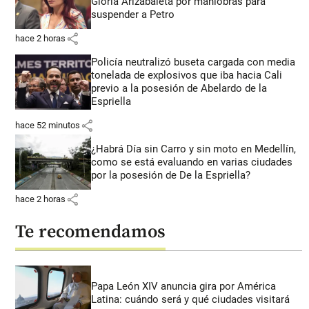
Gloria Arizabaleta por maniobras para
suspender a Petro
share
hace 2 horas
Policía neutralizó buseta cargada con media
tonelada de explosivos que iba hacia Cali
previo a la posesión de Abelardo de la
Espriella
share
hace 52 minutos
¿Habrá Día sin Carro y sin moto en Medellín,
como se está evaluando en varias ciudades
por la posesión de De la Espriella?
share
hace 2 horas
Te recomendamos
Papa León XIV anuncia gira por América
Latina: cuándo será y qué ciudades visitará