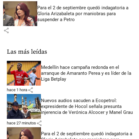
Para el 2 de septiembre quedó indagatoria a
Gloria Arizabaleta por maniobras para
suspender a Petro
share
Las más leídas
Medellín hace campaña redonda en el
arranque de Amaranto Perea y es líder de la
Liga Betplay
share
hace 1 hora
Nuevos audios sacuden a Ecopetrol:
expresidente de Hocol señala presunta
injerencia de Verónica Alcocer y Manel Grau
share
hace 27 minutos
Para el 2 de septiembre quedó indagatoria a