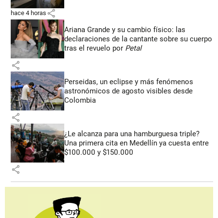
share
hace 4 horas
Ariana Grande y su cambio físico: las
declaraciones de la cantante sobre su cuerpo
tras el revuelo por
Petal
share
Perseidas, un eclipse y más fenómenos
astronómicos de agosto visibles desde
Colombia
share
¿Le alcanza para una hamburguesa triple?
Una primera cita en Medellín ya cuesta entre
$100.000 y $150.000
share