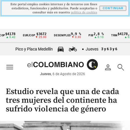
Este portal emplea cookies internas y de terceros con fines
estadísticos, funcionales y publicitarios. Puede aceptarlas o
CONTINUAR
consultar más en nuestra
politica de cookies
$4178
$3672
9,9 %
2,8 %
$4178,23
P
EUR/COP
DESEMPLEO
PIB
TRM
Cintillo
▲ 0.42
▼ 25.00
▼ 0.30
▲ 0.10
▲ 0.42
de
Pico y Placa Medellín
Jueves
3 y 6
3 y 6
indicadores
económicos
menu
person
search
Colombia
Jueves
, 6 de Agosto de 2026
Estudio revela que una de cada
tres mujeres del continente ha
sufrido violencia de género