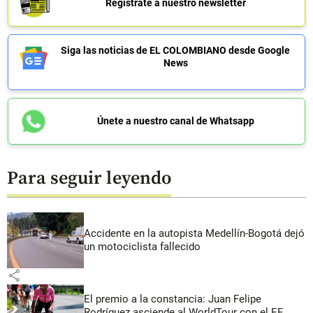
Regístrate a nuestro newsletter
Siga las noticias de EL COLOMBIANO desde Google
News
Únete a nuestro canal de Whatsapp
Para seguir leyendo
Accidente en la autopista Medellín-Bogotá dejó
un motociclista fallecido
share
El premio a la constancia: Juan Felipe
Rodríguez asciende al WorldTour con el EF