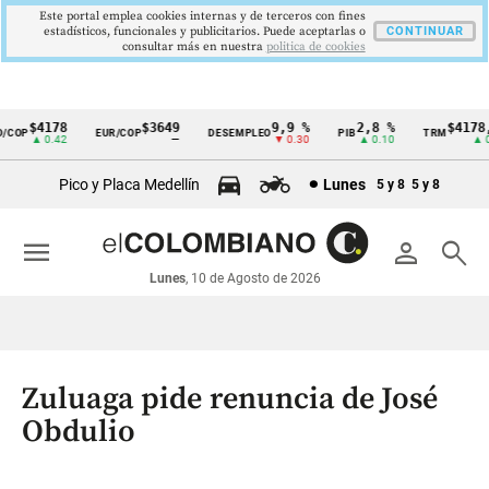
Este portal emplea cookies internas y de terceros con fines
estadísticos, funcionales y publicitarios. Puede aceptarlas o
CONTINUAR
consultar más en nuestra
politica de cookies
$4178
$3649
9,9 %
2,8 %
$4178,2
OP
EUR/COP
DESEMPLEO
PIB
TRM
Cintillo
▲ 0.42
—
▼ 0.30
▲ 0.10
▲ 0.4
de
Pico y Placa Medellín
Lunes
5 y 8
5 y 8
indicadores
económicos
menu
person
search
Colombia
Lunes
, 10 de Agosto de 2026
Zuluaga pide renuncia de José
Obdulio