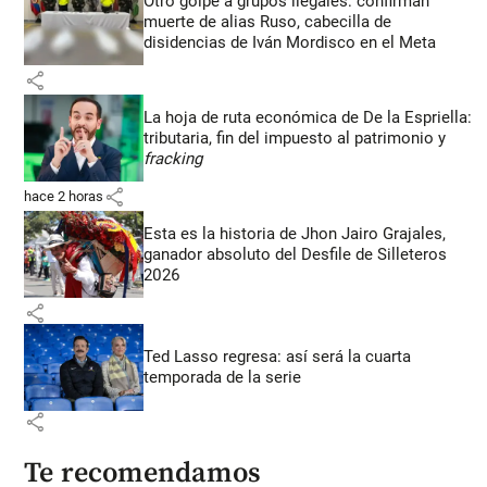
Otro golpe a grupos ilegales: confirman
muerte de alias Ruso, cabecilla de
disidencias de Iván Mordisco en el Meta
share
La hoja de ruta económica de De la Espriella:
tributaria, fin del impuesto al patrimonio y
fracking
share
hace 2 horas
Esta es la historia de Jhon Jairo Grajales,
ganador absoluto del Desfile de Silleteros
2026
share
Ted Lasso regresa: así será la cuarta
temporada de la serie
share
Te recomendamos