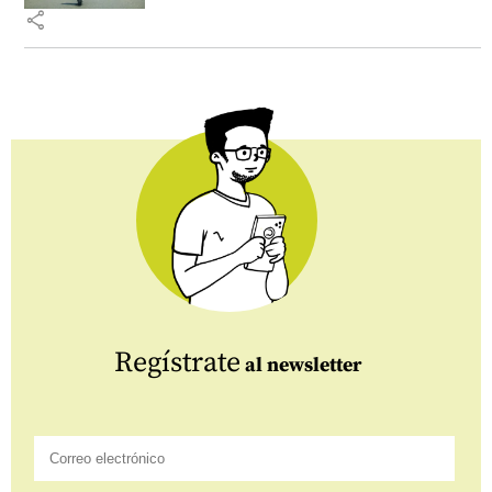
share
Regístrate
al newsletter