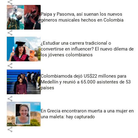
share
Paipa y Pasonva, así suenan los nuevos
géneros musicales hechos en Colombia
share
¿Estudiar una carrera tradicional o
convertirse en influencer? El nuevo dilema de
los jóvenes colombianos
share
Colombiamoda dejó US$22 millones para
Medellín y reunió a 65.000 asistentes de 53
países
share
En Grecia encontraron muerta a una mujer en
una maleta: hay capturado
share