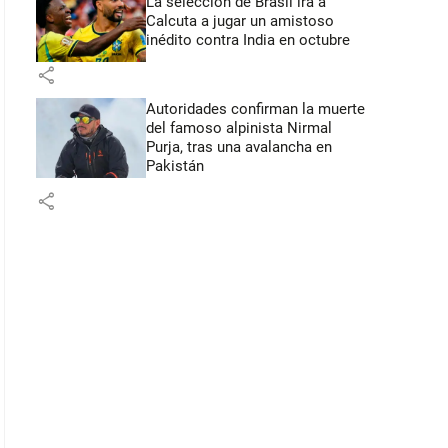
La selección de Brasil irá a
Calcuta a jugar un amistoso
inédito contra India en octubre
share
Autoridades confirman la muerte
del famoso alpinista Nirmal
Purja, tras una avalancha en
Pakistán
share