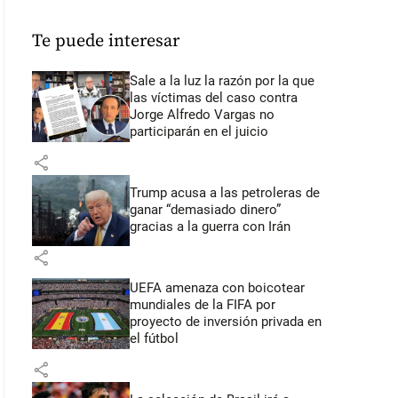
Te puede interesar
Sale a la luz la razón por la que
las víctimas del caso contra
Jorge Alfredo Vargas no
participarán en el juicio
share
Trump acusa a las petroleras de
ganar “demasiado dinero”
gracias a la guerra con Irán
share
UEFA amenaza con boicotear
mundiales de la FIFA por
proyecto de inversión privada en
el fútbol
share