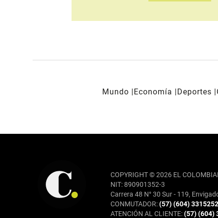
Mundo
Economía
Deportes
REDES SOCIALES
COPYRIGHT © 2026 EL COLOMBIA
NIT: 890901352-3
Carrera 48 N° 30 Sur - 119, Envigad
CONMUTADOR:
(57) (604) 331525
ATENCIÓN AL CLIENTE:
(57) (604)