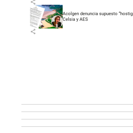
share
Acolgen denuncia supuesto “hostigam
Celsia y AES
share