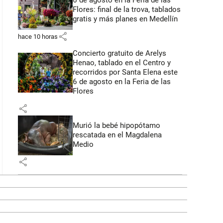
6 de agosto en la Feria de las
Flores: final de la trova, tablados
gratis y más planes en Medellín
share
hace 10 horas
Concierto gratuito de Arelys
Henao, tablado en el Centro y
recorridos por Santa Elena este
6 de agosto en la Feria de las
Flores
share
Murió la bebé hipopótamo
rescatada en el Magdalena
Medio
share