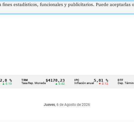
 fines estadísticos, funcionales y publicitarios. Puede aceptarlas
8 %
$4178,23
5,81 %
TRM
IPC
DTF
Tasa Rep. Moneda
Inflación anual
Dep. Término Fij
.10
▲ 0.42
▼ 0.12
Jueves
, 6 de Agosto de 2026