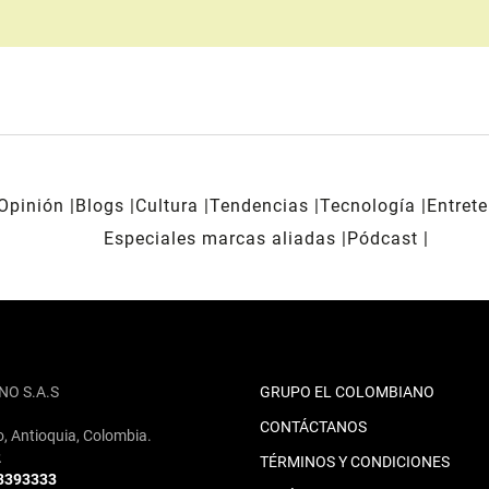
Opinión
Blogs
Cultura
Tendencias
Tecnología
Entret
Especiales marcas aliadas
Pódcast
NO S.A.S
GRUPO EL COLOMBIANO
CONTÁCTANOS
o, Antioquia, Colombia.
2
TÉRMINOS Y CONDICIONES
 3393333