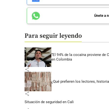
Únete a n
Para seguir leyendo
“El 94% de la cocaína proviene de 
en Colombia
share
¿Qué prefieren los lectores, histor
share
Situación de seguridad en Cali