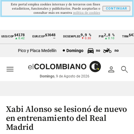
Este portal emplea cookies internas y de terceros con fines
estadísticos, funcionales y publicitarios. Puede aceptarlas o
CONTINUAR
consultar más en nuestra
politica de cookies
$4178
$3648
9,9 %
2,8 %
$417
SD/COP
EUR/COP
DESEMPLEO
PIB
TRM
Cintillo
▲ 0.42
—
▼ 0.30
▲ 0.10
▲
de
Pico y Placa Medellín
Domingo
no
no
indicadores
económicos
menu
person
search
Colombia
Domingo
, 9 de Agosto de 2026
Xabi Alonso se lesionó de nuevo
en entrenamiento del Real
Madrid