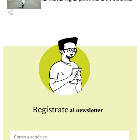
share
Regístrate
al newsletter