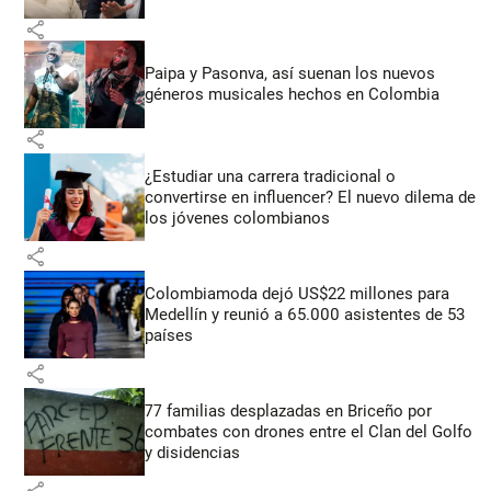
share
Paipa y Pasonva, así suenan los nuevos
géneros musicales hechos en Colombia
share
¿Estudiar una carrera tradicional o
convertirse en influencer? El nuevo dilema de
los jóvenes colombianos
share
Colombiamoda dejó US$22 millones para
Medellín y reunió a 65.000 asistentes de 53
países
share
77 familias desplazadas en Briceño por
combates con drones entre el Clan del Golfo
y disidencias
share