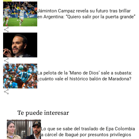
Jáminton Campaz revela su futuro tras brillar
en Argentina: “Quiero salir por la puerta grande”
share
share
La pelota de la ‘Mano de Dios’ sale a subasta:
¿cuánto vale el histórico balón de Maradona?
share
Te puede interesar
Lo que se sabe del traslado de Epa Colombia
a cárcel de Ibagué por presuntos privilegios