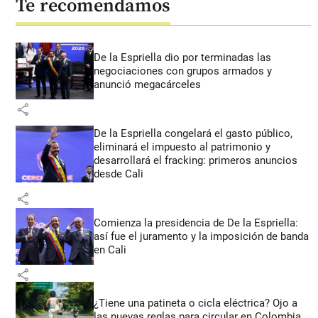
Te recomendamos
De la Espriella dio por terminadas las
negociaciones con grupos armados y
anunció megacárceles
share
De la Espriella congelará el gasto público,
eliminará el impuesto al patrimonio y
desarrollará el fracking: primeros anuncios
desde Cali
share
Comienza la presidencia de De la Espriella:
así fue el juramento y la imposición de banda
en Cali
share
¿Tiene una patineta o cicla eléctrica? Ojo a
las nuevas reglas para circular en Colombia