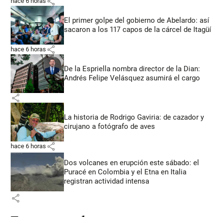
share
hace 6 horas
El primer golpe del gobierno de Abelardo: así
sacaron a los 117 capos de la cárcel de Itagüí
share
hace 6 horas
De la Espriella nombra director de la Dian:
Andrés Felipe Velásquez asumirá el cargo
share
La historia de Rodrigo Gaviria: de cazador y
cirujano a fotógrafo de aves
share
hace 6 horas
Dos volcanes en erupción este sábado: el
Puracé en Colombia y el Etna en Italia
registran actividad intensa
share