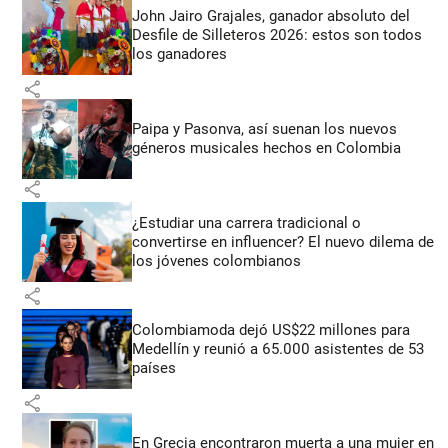
John Jairo Grajales, ganador absoluto del
Desfile de Silleteros 2026: estos son todos
los ganadores
share
Paipa y Pasonva, así suenan los nuevos
géneros musicales hechos en Colombia
share
¿Estudiar una carrera tradicional o
convertirse en influencer? El nuevo dilema de
los jóvenes colombianos
share
Colombiamoda dejó US$22 millones para
Medellín y reunió a 65.000 asistentes de 53
países
share
En Grecia encontraron muerta a una mujer en