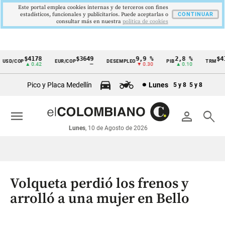
Este portal emplea cookies internas y de terceros con fines
estadísticos, funcionales y publicitarios. Puede aceptarlas o
CONTINUAR
consultar más en nuestra
politica de cookies
$4178
$3649
9,9 %
2,8 %
$417
SD/COP
EUR/COP
DESEMPLEO
PIB
TRM
Cintillo
▲ 0.42
—
▼ 0.30
▲ 0.10
▲
de
Pico y Placa Medellín
Lunes
5 y 8
5 y 8
indicadores
económicos
menu
person
search
Colombia
Lunes
, 10 de Agosto de 2026
Volqueta perdió los frenos y
arrolló a una mujer en Bello