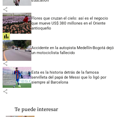
Education
share
Flores que cruzan el cielo: así es el negocio
que mueve US$ 380 millones en el Oriente
antioqueño
share
Accidente en la autopista Medellín-Bogotá dejó
un motociclista fallecido
share
Esta es la historia detrás de la famosa
servilleta del papá de Messi que lo ligó por
siempre al Barcelona
share
Te puede interesar