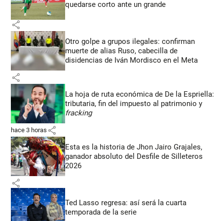
quedarse corto ante un grande
share
Otro golpe a grupos ilegales: confirman
muerte de alias Ruso, cabecilla de
disidencias de Iván Mordisco en el Meta
share
La hoja de ruta económica de De la Espriella:
tributaria, fin del impuesto al patrimonio y
fracking
share
hace 3 horas
Esta es la historia de Jhon Jairo Grajales,
ganador absoluto del Desfile de Silleteros
2026
share
Ted Lasso regresa: así será la cuarta
temporada de la serie