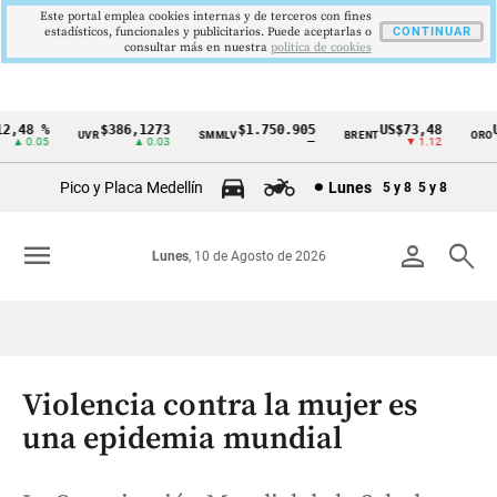
Este portal emplea cookies internas y de terceros con fines
estadísticos, funcionales y publicitarios. Puede aceptarlas o
CONTINUAR
consultar más en nuestra
politica de cookies
,48 %
$386,1273
$1.750.905
US$73,48
US
UVR
SMMLV
BRENT
ORO
Cintillo
▲ 0.05
▲ 0.03
—
▼ 1.12
de
Pico y Placa Medellín
Lunes
5 y 8
5 y 8
indicadores
económicos
menu
person
search
Lunes
, 10 de Agosto de 2026
Colombia
Violencia contra la mujer es
una epidemia mundial