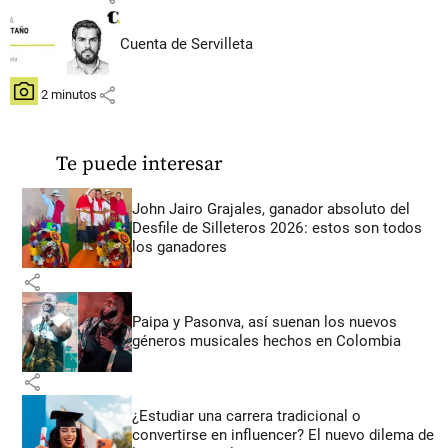
Cuenta de Servilleta
share
hace 2 minutos
Te puede interesar
John Jairo Grajales, ganador absoluto del
Desfile de Silleteros 2026: estos son todos
los ganadores
share
Paipa y Pasonva, así suenan los nuevos
géneros musicales hechos en Colombia
share
¿Estudiar una carrera tradicional o
convertirse en influencer? El nuevo dilema de