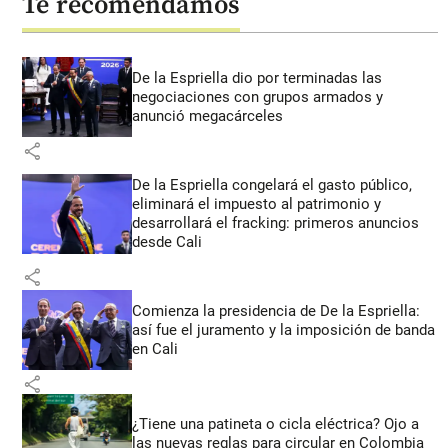
Te recomendamos
De la Espriella dio por terminadas las
negociaciones con grupos armados y
anunció megacárceles
share
De la Espriella congelará el gasto público,
eliminará el impuesto al patrimonio y
desarrollará el fracking: primeros anuncios
desde Cali
share
Comienza la presidencia de De la Espriella:
así fue el juramento y la imposición de banda
en Cali
share
¿Tiene una patineta o cicla eléctrica? Ojo a
las nuevas reglas para circular en Colombia