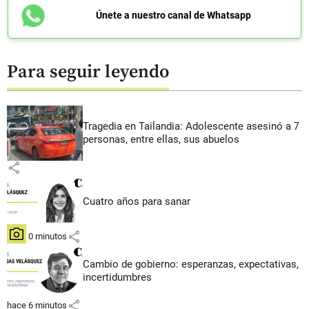
Únete a nuestro canal de Whatsapp
Para seguir leyendo
Tragedia en Tailandia: Adolescente asesinó a 7
personas, entre ellas, sus abuelos
share
Cuatro años para sanar
share
hace 0 minutos
Cambio de gobierno: esperanzas, expectativas,
incertidumbres
share
hace 6 minutos