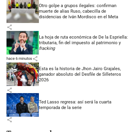
Otro golpe a grupos ilegales: confirman
muerte de alias Ruso, cabecilla de
disidencias de Iván Mordisco en el Meta
share
La hoja de ruta económica de De la Espriella:
tributaria, fin del impuesto al patrimonio y
fracking
share
hace 6 minutos
Esta es la historia de Jhon Jairo Grajales,
ganador absoluto del Desfile de Silleteros
2026
share
Ted Lasso regresa: así será la cuarta
temporada de la serie
share