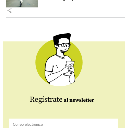
share
Regístrate
al newsletter