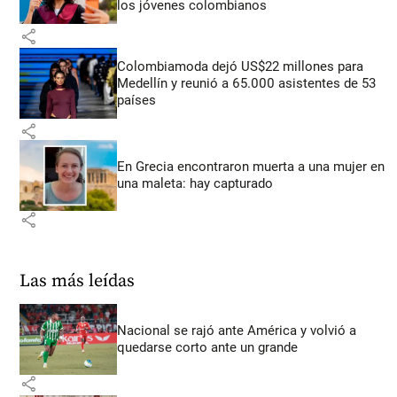
los jóvenes colombianos
share
Colombiamoda dejó US$22 millones para
Medellín y reunió a 65.000 asistentes de 53
países
share
En Grecia encontraron muerta a una mujer en
una maleta: hay capturado
share
Las más leídas
Nacional se rajó ante América y volvió a
quedarse corto ante un grande
share