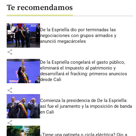
Te recomendamos
De la Espriella dio por terminadas las
negociaciones con grupos armados y
anunció megacárceles
share
De la Espriella congelará el gasto público,
eliminará el impuesto al patrimonio y
desarrollará el fracking: primeros anuncios
desde Cali
share
Comienza la presidencia de De la Espriella:
así fue el juramento y la imposición de banda
en Cali
share
¿Tiene una patineta o cicla eléctrica? Ojo a