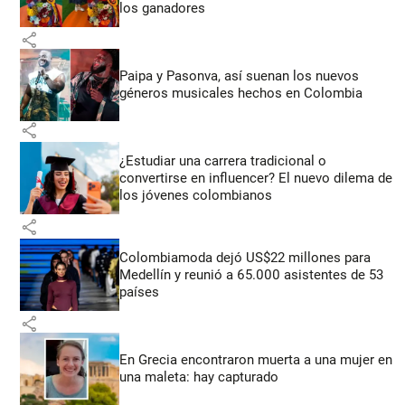
los ganadores
share
Paipa y Pasonva, así suenan los nuevos
géneros musicales hechos en Colombia
share
¿Estudiar una carrera tradicional o
convertirse en influencer? El nuevo dilema de
los jóvenes colombianos
share
Colombiamoda dejó US$22 millones para
Medellín y reunió a 65.000 asistentes de 53
países
share
En Grecia encontraron muerta a una mujer en
una maleta: hay capturado