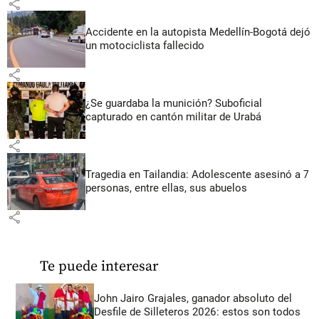
share
Accidente en la autopista Medellín-Bogotá dejó
un motociclista fallecido
share
¿Se guardaba la munición? Suboficial
capturado en cantón militar de Urabá
share
Tragedia en Tailandia: Adolescente asesinó a 7
personas, entre ellas, sus abuelos
share
Te puede interesar
John Jairo Grajales, ganador absoluto del
Desfile de Silleteros 2026: estos son todos