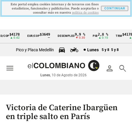
Este portal emplea cookies internas y de terceros con fines
estadísticos, funcionales y publicitarios. Puede aceptarlas o
CONTINUAR
consultar más en nuestra
politica de cookies
$4178
$3649
9,9 %
2,8 %
$4178,
COP
EUR/COP
DESEMPLEO
PIB
TRM
Cintillo
▲ 0.42
—
▼ 0.30
▲ 0.10
▲ 0.
de
Pico y Placa Medellín
Lunes
5 y 8
5 y 8
indicadores
económicos
menu
person
search
Colombia
Lunes
, 10 de Agosto de 2026
Victoria de Caterine Ibargüen
en triple salto en París