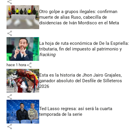
share
Otro golpe a grupos ilegales: confirman
muerte de alias Ruso, cabecilla de
disidencias de Iván Mordisco en el Meta
share
La hoja de ruta económica de De la Espriella:
tributaria, fin del impuesto al patrimonio y
fracking
share
hace 1 hora
Esta es la historia de Jhon Jairo Grajales,
ganador absoluto del Desfile de Silleteros
2026
share
Ted Lasso regresa: así será la cuarta
temporada de la serie
share