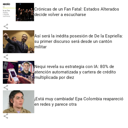
Crónicas de un Fan Fatal: Estados Alterados
decide volver a escucharse
share
Así será la inédita posesión de De la Espriella:
su primer discurso será desde un cantón
militar
share
Nequi revela su estrategia con IA: 80% de
atención automatizada y cartera de crédito
multiplicada por diez
share
¡Está muy cambiada! Epa Colombia reapareció
en redes y parece otra
share