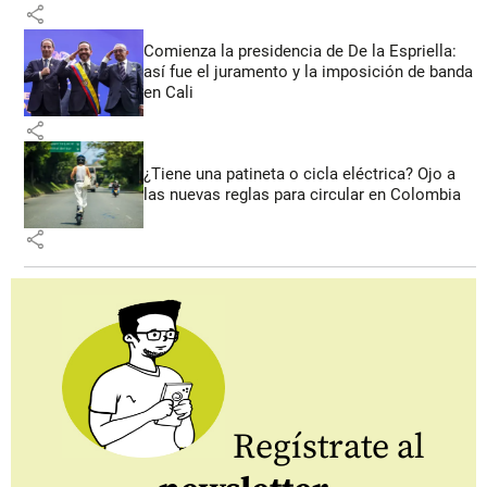
share
Comienza la presidencia de De la Espriella:
así fue el juramento y la imposición de banda
en Cali
share
¿Tiene una patineta o cicla eléctrica? Ojo a
las nuevas reglas para circular en Colombia
share
Regístrate al