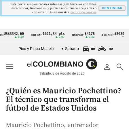
Este portal emplea cookies internas y de terceros con fines
estadísticos, funcionales y publicitarios. Puede aceptarlas o
CONTINUAR
consultar más en nuestra
politica de cookies
S$3342,60
1621,34 pts
$4178
$3639
COLCAP
USD/COP
EUR/COP
D
Cintillo
▲ 8.20
▲ 0.67
▲ 0.42
—
de
Pico y Placa Medellín
Sabado
no
no
indicadores
económicos
menu
person
search
Colombia
Sábado
, 8 de Agosto de 2026
¿Quién es Mauricio Pochettino?
El técnico que transforma el
fútbol de Estados Unidos
Mauricio Pochettino, entrenador