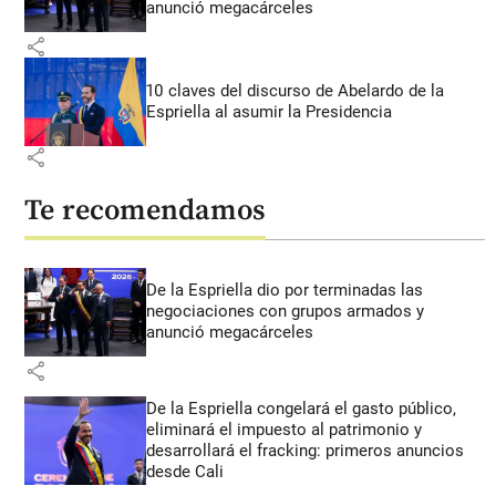
anunció megacárceles
share
10 claves del discurso de Abelardo de la
Espriella al asumir la Presidencia
share
Te recomendamos
De la Espriella dio por terminadas las
negociaciones con grupos armados y
anunció megacárceles
share
De la Espriella congelará el gasto público,
eliminará el impuesto al patrimonio y
desarrollará el fracking: primeros anuncios
desde Cali