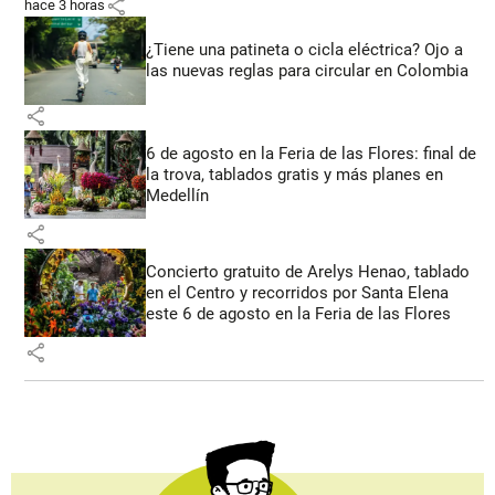
share
hace 3 horas
¿Tiene una patineta o cicla eléctrica? Ojo a
las nuevas reglas para circular en Colombia
share
6 de agosto en la Feria de las Flores: final de
la trova, tablados gratis y más planes en
Medellín
share
Concierto gratuito de Arelys Henao, tablado
en el Centro y recorridos por Santa Elena
este 6 de agosto en la Feria de las Flores
share