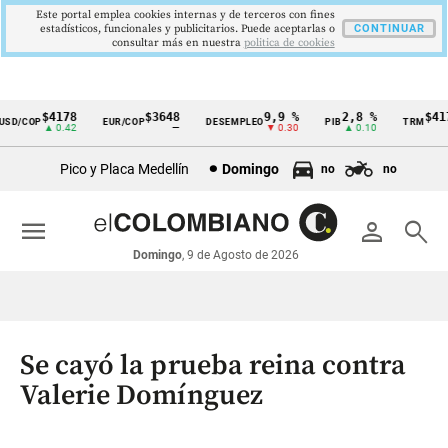
Este portal emplea cookies internas y de terceros con fines
estadísticos, funcionales y publicitarios. Puede aceptarlas o
CONTINUAR
consultar más en nuestra
politica de cookies
$4178
$3648
9,9 %
2,8 %
$4178
D/COP
EUR/COP
DESEMPLEO
PIB
TRM
Cintillo
▲ 0.42
—
▼ 0.30
▲ 0.10
▲ 
de
Pico y Placa Medellín
Domingo
no
no
indicadores
económicos
menu
person
search
Colombia
Domingo
, 9 de Agosto de 2026
Se cayó la prueba reina contra
Valerie Domínguez