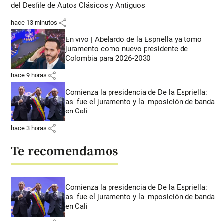
del Desfile de Autos Clásicos y Antiguos
share
hace 13 minutos
En vivo | Abelardo de la Espriella ya tomó
juramento como nuevo presidente de
Colombia para 2026-2030
share
hace 9 horas
Comienza la presidencia de De la Espriella:
así fue el juramento y la imposición de banda
en Cali
share
hace 3 horas
Te recomendamos
Comienza la presidencia de De la Espriella:
así fue el juramento y la imposición de banda
en Cali