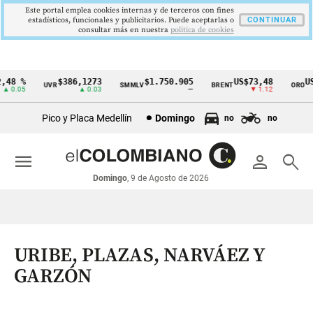
Este portal emplea cookies internas y de terceros con fines
estadísticos, funcionales y publicitarios. Puede aceptarlas o
CONTINUAR
consultar más en nuestra
politica de cookies
8 %
$386,1273
$1.750.905
US$73,48
US$
UVR
SMMLV
BRENT
ORO
Cintillo
0.05
▲ 0.03
—
▼ 1.12
de
Pico y Placa Medellín
Domingo
no
no
indicadores
económicos
menu
person
search
Colombia
Domingo
, 9 de Agosto de 2026
URIBE, PLAZAS, NARVÁEZ Y
GARZÓN