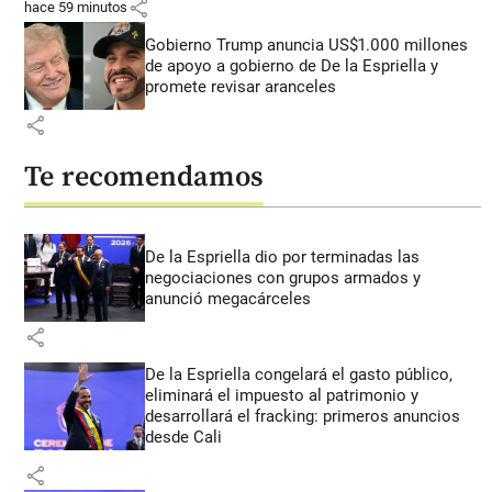
share
hace 59 minutos
Gobierno Trump anuncia US$1.000 millones
de apoyo a gobierno de De la Espriella y
promete revisar aranceles
share
Te recomendamos
De la Espriella dio por terminadas las
negociaciones con grupos armados y
anunció megacárceles
share
De la Espriella congelará el gasto público,
eliminará el impuesto al patrimonio y
desarrollará el fracking: primeros anuncios
desde Cali
share