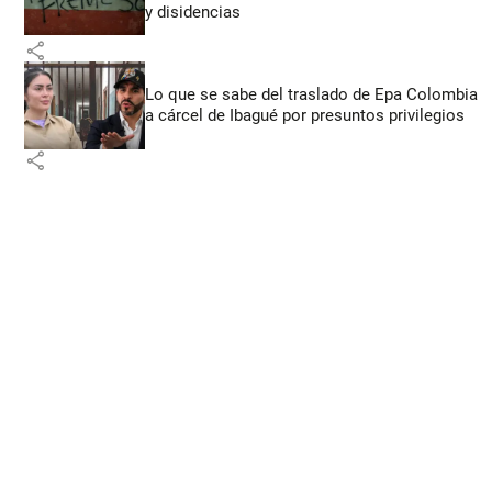
y disidencias
share
Lo que se sabe del traslado de Epa Colombia
a cárcel de Ibagué por presuntos privilegios
share