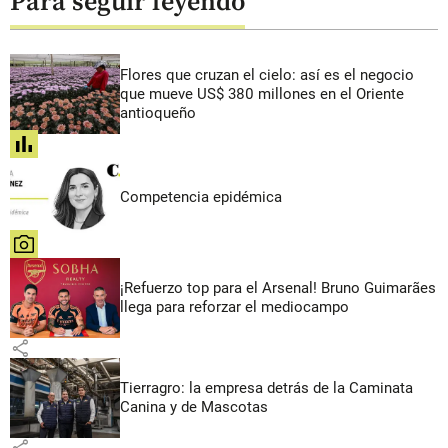
Para seguir leyendo
Flores que cruzan el cielo: así es el negocio
que mueve US$ 380 millones en el Oriente
antioqueño
share
Competencia epidémica
share
¡Refuerzo top para el Arsenal! Bruno Guimarães
llega para reforzar el mediocampo
share
Tierragro: la empresa detrás de la Caminata
Canina y de Mascotas
share