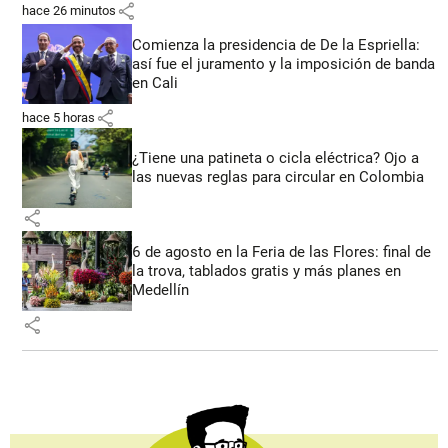
share
hace 26 minutos
Comienza la presidencia de De la Espriella:
así fue el juramento y la imposición de banda
en Cali
share
hace 5 horas
¿Tiene una patineta o cicla eléctrica? Ojo a
las nuevas reglas para circular en Colombia
share
6 de agosto en la Feria de las Flores: final de
la trova, tablados gratis y más planes en
Medellín
share