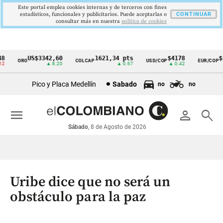
Este portal emplea cookies internas y de terceros con fines
estadísticos, funcionales y publicitarios. Puede aceptarlas o
CONTINUAR
consultar más en nuestra
politica de cookies
US$3342,60
1621,34 pts
$4178
$36
ORO
COLCAP
USD/COP
EUR/COP
Cintillo
▲ 8.20
▲ 0.67
▲ 0.42
de
Pico y Placa Medellín
Sabado
no
no
indicadores
económicos
menu
person
search
Colombia
Sábado
, 8 de Agosto de 2026
Uribe dice que no será un
obstáculo para la paz