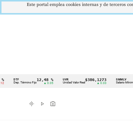
Este portal emplea cookies internas y de terceros con
12,48 %
$386,1273
$1.
DTF
UVR
SMMLV
Cintillo
Dep. Término Fijo
Unidad Valor Real
Salario Mínimo
▲ 0.05
▲ 0.03
de
indicadores
graphic_eq
play_arrow
photo_camera
económicos
Colombia