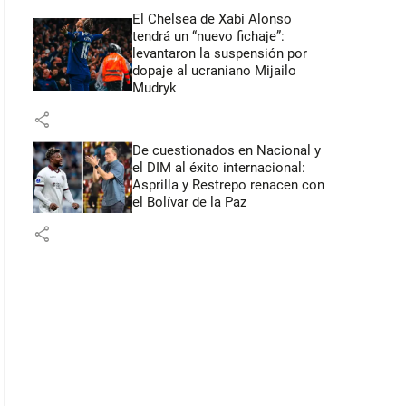
El Chelsea de Xabi Alonso
tendrá un “nuevo fichaje”:
levantaron la suspensión por
dopaje al ucraniano Mijailo
Mudryk
share
De cuestionados en Nacional y
el DIM al éxito internacional:
Asprilla y Restrepo renacen con
el Bolívar de la Paz
share