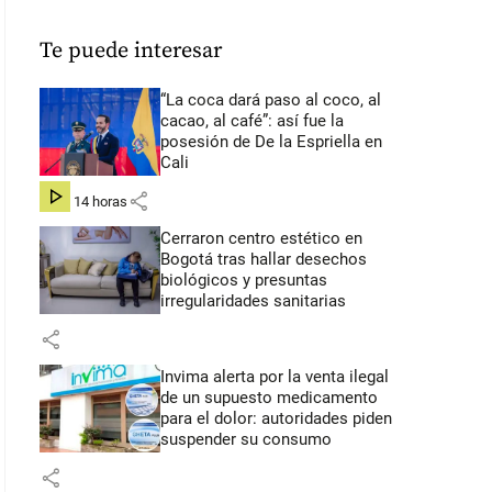
Te puede interesar
“La coca dará paso al coco, al
cacao, al café”: así fue la
posesión de De la Espriella en
Cali
share
hace 14 horas
Cerraron centro estético en
Bogotá tras hallar desechos
biológicos y presuntas
irregularidades sanitarias
share
Invima alerta por la venta ilegal
de un supuesto medicamento
para el dolor: autoridades piden
suspender su consumo
share