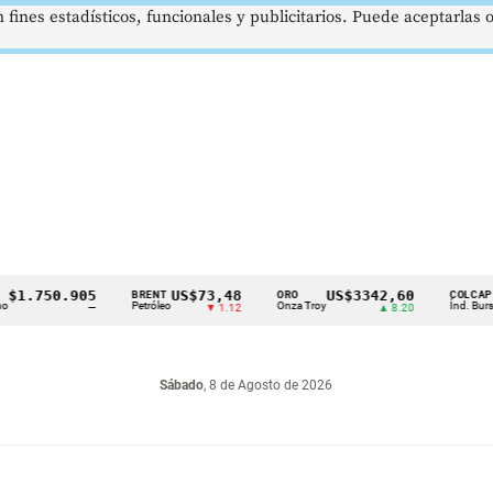
 fines estadísticos, funcionales y publicitarios. Puede aceptarlas
750.905
US$73,48
US$3342,60
16
BRENT
ORO
COLCAP
Petróleo
Onza Troy
Índ. Bursátil
—
▼ 1.12
▲ 8.20
Sábado
, 8 de Agosto de 2026