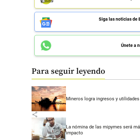
Siga las noticias 
Únete a n
Para seguir leyendo
Mineros logra ingresos y utilidade
share
La nómina de las mipymes será más
impacto