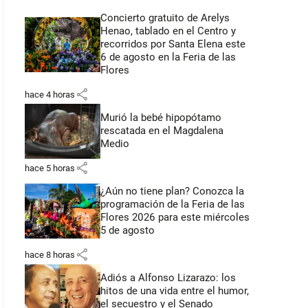
Concierto gratuito de Arelys
Henao, tablado en el Centro y
recorridos por Santa Elena este
6 de agosto en la Feria de las
Flores
share
hace 4 horas
Murió la bebé hipopótamo
rescatada en el Magdalena
Medio
share
hace 5 horas
¿Aún no tiene plan? Conozca la
programación de la Feria de las
Flores 2026 para este miércoles
5 de agosto
share
hace 8 horas
Adiós a Alfonso Lizarazo: los
hitos de una vida entre el humor,
el secuestro y el Senado