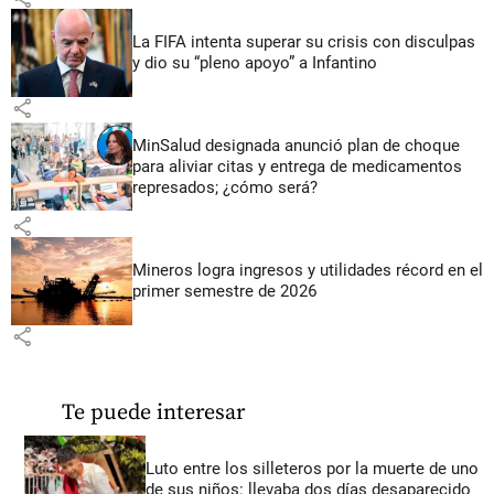
La FIFA intenta superar su crisis con disculpas
y dio su “pleno apoyo” a Infantino
share
MinSalud designada anunció plan de choque
para aliviar citas y entrega de medicamentos
represados; ¿cómo será?
share
Mineros logra ingresos y utilidades récord en el
primer semestre de 2026
share
Te puede interesar
Luto entre los silleteros por la muerte de uno
de sus niños: llevaba dos días desaparecido