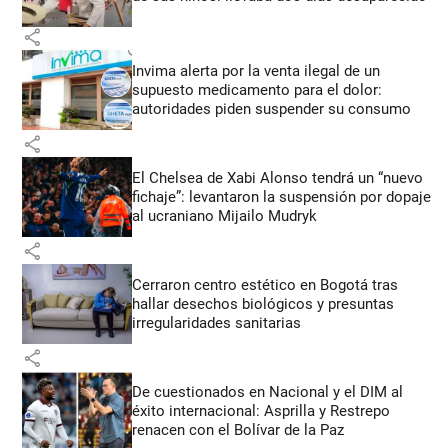
share
Invima alerta por la venta ilegal de un
supuesto medicamento para el dolor:
autoridades piden suspender su consumo
share
El Chelsea de Xabi Alonso tendrá un “nuevo
fichaje”: levantaron la suspensión por dopaje
al ucraniano Mijailo Mudryk
share
Cerraron centro estético en Bogotá tras
hallar desechos biológicos y presuntas
irregularidades sanitarias
share
De cuestionados en Nacional y el DIM al
éxito internacional: Asprilla y Restrepo
renacen con el Bolívar de la Paz