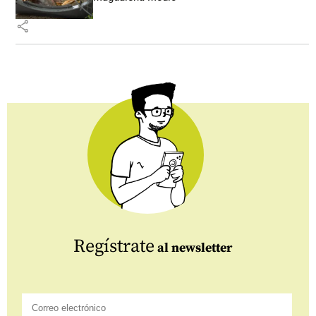
share
Regístrate
al newsletter