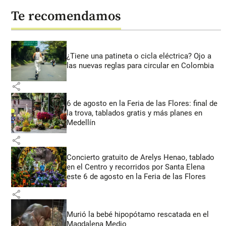
Te recomendamos
¿Tiene una patineta o cicla eléctrica? Ojo a
las nuevas reglas para circular en Colombia
share
6 de agosto en la Feria de las Flores: final de
la trova, tablados gratis y más planes en
Medellín
share
Concierto gratuito de Arelys Henao, tablado
en el Centro y recorridos por Santa Elena
este 6 de agosto en la Feria de las Flores
share
Murió la bebé hipopótamo rescatada en el
Magdalena Medio