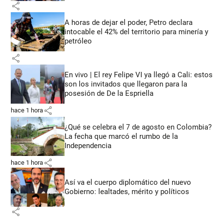
share
A horas de dejar el poder, Petro declara
intocable el 42% del territorio para minería y
petróleo
share
En vivo | El rey Felipe VI ya llegó a Cali: estos
son los invitados que llegaron para la
posesión de De la Espriella
share
hace 1 hora
¿Qué se celebra el 7 de agosto en Colombia?
La fecha que marcó el rumbo de la
Independencia
share
hace 1 hora
Así va el cuerpo diplomático del nuevo
Gobierno: lealtades, mérito y políticos
share