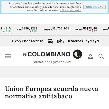
Este portal emplea cookies internas y de terceros con fines
estadísticos, funcionales y publicitarios. Puede aceptarlas o
CONTINUAR
consultar más en nuestra
politica de cookies
,48 %
$386,1273
$1.750.905
US$73,48
US
UVR
SMMLV
BRENT
ORO
Cintillo
▲ 0.05
▲ 0.03
—
▼ 1.12
de
Pico y Placa Medellín
Viernes
7 y 9
7 y 9
indicadores
económicos
menu
person
search
Colombia
Viernes
, 7 de Agosto de 2026
Union Europea acuerda nueva
normativa antitabaco