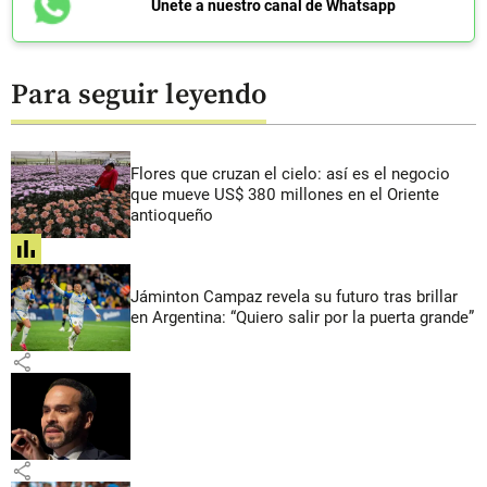
Únete a nuestro canal de Whatsapp
Para seguir leyendo
Flores que cruzan el cielo: así es el negocio
que mueve US$ 380 millones en el Oriente
antioqueño
share
Jáminton Campaz revela su futuro tras brillar
en Argentina: “Quiero salir por la puerta grande”
share
share