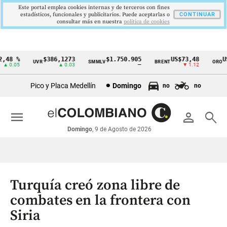
Este portal emplea cookies internas y de terceros con fines
estadísticos, funcionales y publicitarios. Puede aceptarlas o
CONTINUAR
consultar más en nuestra
politica de cookies
48 %
$386,1273
$1.750.905
US$73,48
US$
UVR
SMMLV
BRENT
ORO
Cintillo
 0.05
▲ 0.03
—
▼ 1.12
de
Pico y Placa Medellín
Domingo
no
no
indicadores
económicos
menu
person
search
Colombia
Domingo
, 9 de Agosto de 2026
Turquía creó zona libre de
combates en la frontera con
Siria