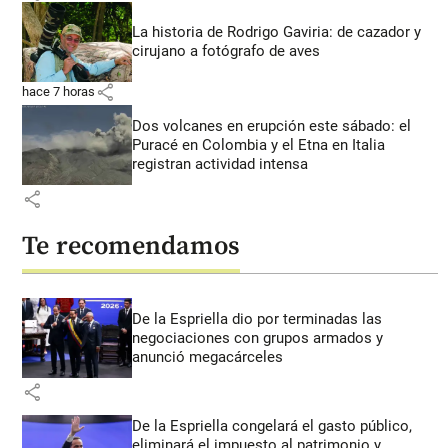
La historia de Rodrigo Gaviria: de cazador y
cirujano a fotógrafo de aves
share
hace 7 horas
Dos volcanes en erupción este sábado: el
Puracé en Colombia y el Etna en Italia
registran actividad intensa
share
Te recomendamos
De la Espriella dio por terminadas las
negociaciones con grupos armados y
anunció megacárceles
share
De la Espriella congelará el gasto público,
eliminará el impuesto al patrimonio y