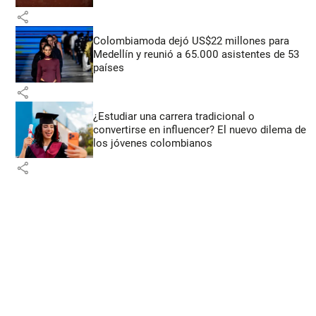
share
Colombiamoda dejó US$22 millones para
Medellín y reunió a 65.000 asistentes de 53
países
share
¿Estudiar una carrera tradicional o
convertirse en influencer? El nuevo dilema de
los jóvenes colombianos
share