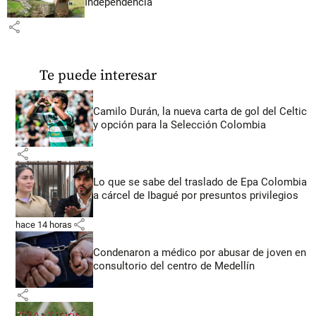
Independencia
share
Te puede interesar
Camilo Durán, la nueva carta de gol del Celtic
y opción para la Selección Colombia
share
Lo que se sabe del traslado de Epa Colombia
a cárcel de Ibagué por presuntos privilegios
share
hace 14 horas
Condenaron a médico por abusar de joven en
consultorio del centro de Medellín
share