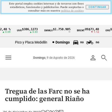
Este portal emplea cookies internas y de terceros con fines
estadísticos, funcionales y publicitarios. Puede aceptarlas o
CONTINUAR
consultar más en nuestra
politica de cookies
,48 %
$386,1273
$1.750.905
US$73,48
US
UVR
SMMLV
BRENT
ORO
Cintillo
▲ 0.05
▲ 0.03
—
▼ 1.12
de
Pico y Placa Medellín
Domingo
no
no
indicadores
económicos
menu
person
search
Domingo
, 9 de Agosto de 2026
Colombia
Tregua de las Farc no se ha
cumplido: general Riaño