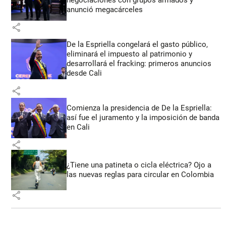
negociaciones con grupos armados y
anunció megacárceles
share
De la Espriella congelará el gasto público,
eliminará el impuesto al patrimonio y
desarrollará el fracking: primeros anuncios
desde Cali
share
Comienza la presidencia de De la Espriella:
así fue el juramento y la imposición de banda
en Cali
share
¿Tiene una patineta o cicla eléctrica? Ojo a
las nuevas reglas para circular en Colombia
share