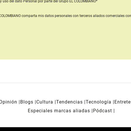
y uso del dato Personal
por parte del Grupo EL COLOMBIANO*
L COLOMBIANO
comparta mis datos personales con terceros aliados comerciales
con
Opinión
Blogs
Cultura
Tendencias
Tecnología
Entret
Especiales marcas aliadas
Pódcast