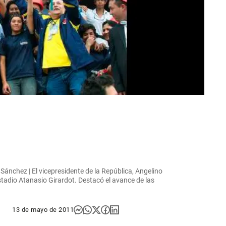
Sánchez | El vicepresidente de la República, Angelino
stadio Atanasio Girardot. Destacó el avance de las
13 de mayo de 2011