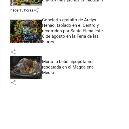
gratis y más planes en Medellín
share
hace 15 horas
Concierto gratuito de Arelys
Henao, tablado en el Centro y
recorridos por Santa Elena este
6 de agosto en la Feria de las
Flores
share
Murió la bebé hipopótamo
rescatada en el Magdalena
Medio
share