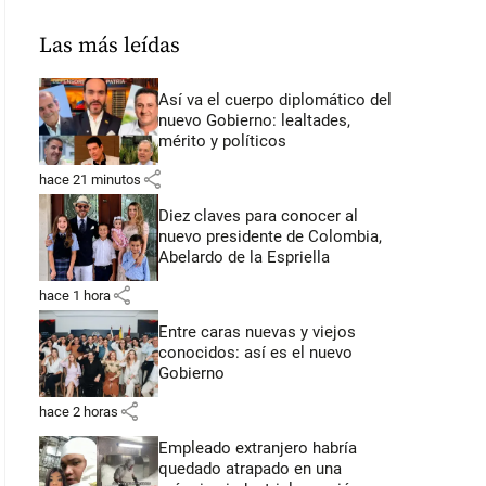
Las más leídas
Así va el cuerpo diplomático del
nuevo Gobierno: lealtades,
mérito y políticos
share
hace 21 minutos
Diez claves para conocer al
nuevo presidente de Colombia,
Abelardo de la Espriella
share
hace 1 hora
Entre caras nuevas y viejos
conocidos: así es el nuevo
Gobierno
share
hace 2 horas
Empleado extranjero habría
quedado atrapado en una