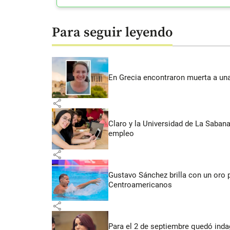
Para seguir leyendo
En Grecia encontraron muerta a un
share
Claro y la Universidad de La Saban
empleo
share
Gustavo Sánchez brilla con un oro 
Centroamericanos
share
Para el 2 de septiembre quedó inda