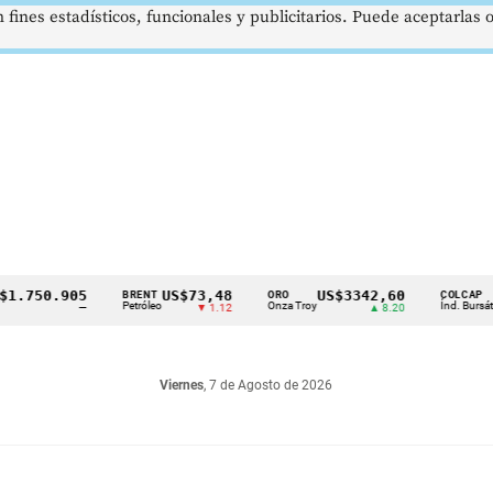
 fines estadísticos, funcionales y publicitarios. Puede aceptarlas
50.905
US$73,48
US$3342,60
162
BRENT
ORO
COLCAP
Petróleo
Onza Troy
Índ. Bursátil
—
▼ 1.12
▲ 8.20
Viernes
, 7 de Agosto de 2026