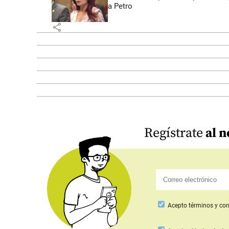
a Petro
share
Regístrate
al n
Acepto
términos y con