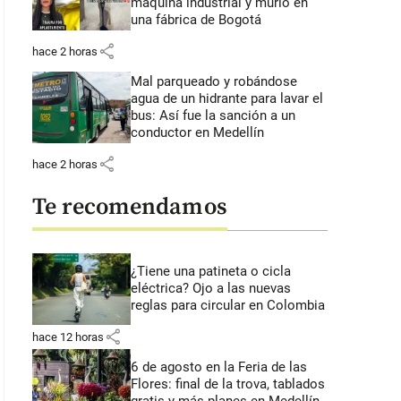
máquina industrial y murió en
una fábrica de Bogotá
share
hace 2 horas
Mal parqueado y robándose
agua de un hidrante para lavar el
bus: Así fue la sanción a un
conductor en Medellín
share
hace 2 horas
Te recomendamos
¿Tiene una patineta o cicla
eléctrica? Ojo a las nuevas
reglas para circular en Colombia
share
hace 12 horas
6 de agosto en la Feria de las
Flores: final de la trova, tablados