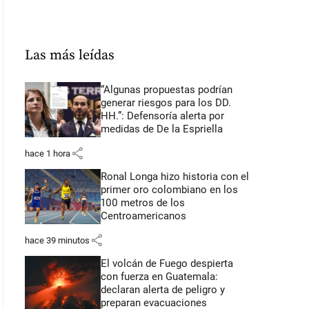
Las más leídas
“Algunas propuestas podrían
generar riesgos para los DD.
HH.”: Defensoría alerta por
medidas de De la Espriella
share
hace 1 hora
Ronal Longa hizo historia con el
primer oro colombiano en los
100 metros de los
Centroamericanos
share
hace 39 minutos
El volcán de Fuego despierta
con fuerza en Guatemala:
declaran alerta de peligro y
preparan evacuaciones