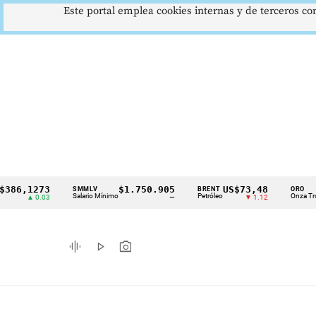
Este portal emplea cookies internas y de terceros con
,1273
$1.750.905
US$73,48
US$
SMMLV
BRENT
ORO
Cintillo
Salario Mínimo
Petróleo
Onza Troy
▲ 0.03
—
▼ 1.12
de
indicadores
graphic_eq
play_arrow
photo_camera
económicos
Colombia