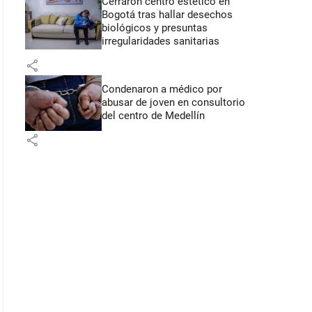
Cerraron centro estético en
Bogotá tras hallar desechos
biológicos y presuntas
irregularidades sanitarias
share
Condenaron a médico por
abusar de joven en consultorio
del centro de Medellín
share