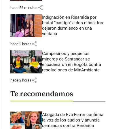
share
hace 56 minutos
Indignación en Risaralda por
brutal “castigo” a dos niños: los
dejaron durmiendo en una
ventana
share
hace 2 horas
Campesinos y pequeños
mineros de Santander se
encadenaron en Bogotá contra
resoluciones de MinAmbiente
share
hace 2 horas
Te recomendamos
Abogada de Eva Ferrer confirma
la voz de los audios y anuncia
demandas contra Verónica