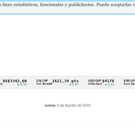
 fines estadísticos, funcionales y publicitarios. Puede aceptarlas
3342,60
1621,34 pts
$4178
$36
COLCAP
USD/COP
EUR/COP
Índ. Bursátil
Dólar Spot
Euro Spot
▲ 8.20
▲ 0.67
▲ 0.42
Jueves
, 6 de Agosto de 2026