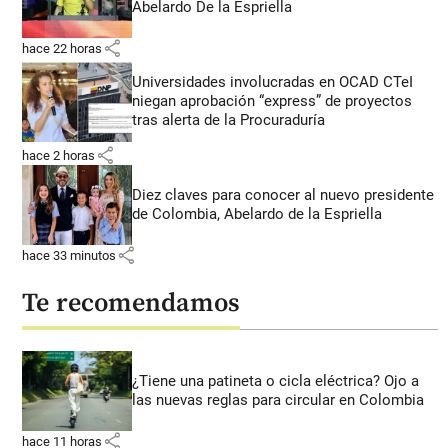
Abelardo De la Espriella
share
hace 22 horas
Universidades involucradas en OCAD CTeI
niegan aprobación “express” de proyectos
tras alerta de la Procuraduría
share
hace 2 horas
Diez claves para conocer al nuevo presidente
de Colombia, Abelardo de la Espriella
share
hace 33 minutos
Te recomendamos
¿Tiene una patineta o cicla eléctrica? Ojo a
las nuevas reglas para circular en Colombia
share
hace 11 horas