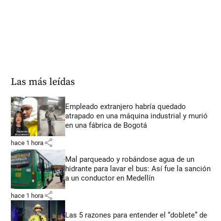
Las más leídas
Empleado extranjero habría quedado
atrapado en una máquina industrial y murió
en una fábrica de Bogotá
share
hace 1 hora
Mal parqueado y robándose agua de un
hidrante para lavar el bus: Así fue la sanción
a un conductor en Medellín
share
hace 1 hora
Las 5 razones para entender el “doblete” de