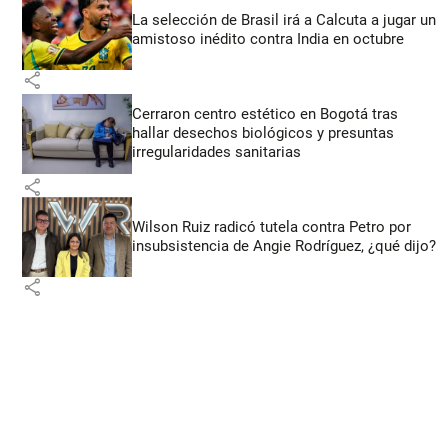
La selección de Brasil irá a Calcuta a jugar un
amistoso inédito contra India en octubre
share
Cerraron centro estético en Bogotá tras
hallar desechos biológicos y presuntas
irregularidades sanitarias
share
Wilson Ruiz radicó tutela contra Petro por
insubsistencia de Angie Rodríguez, ¿qué dijo?
share