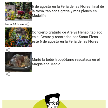
6 de agosto en la Feria de las Flores: final de
la trova, tablados gratis y más planes en
Medellín
share
hace 14 horas
Concierto gratuito de Arelys Henao, tablado
en el Centro y recorridos por Santa Elena
este 6 de agosto en la Feria de las Flores
share
Murió la bebé hipopótamo rescatada en el
Magdalena Medio
share