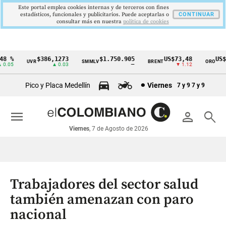
Este portal emplea cookies internas y de terceros con fines
estadísticos, funcionales y publicitarios. Puede aceptarlas o
CONTINUAR
consultar más en nuestra
politica de cookies
 %
$386,1273
$1.750.905
US$73,48
US$3
UVR
SMMLV
BRENT
ORO
Cintillo
.05
▲ 0.03
—
▼ 1.12
de
Pico y Placa Medellín
Viernes
7 y 9
7 y 9
indicadores
económicos
menu
person
search
Colombia
Viernes
, 7 de Agosto de 2026
Trabajadores del sector salud
también amenazan con paro
nacional