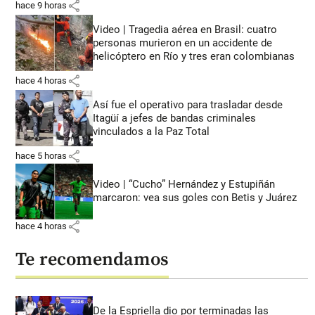
share
hace 9 horas
Video | Tragedia aérea en Brasil: cuatro
personas murieron en un accidente de
helicóptero en Río y tres eran colombianas
share
hace 4 horas
Así fue el operativo para trasladar desde
Itagüí a jefes de bandas criminales
vinculados a la Paz Total
share
hace 5 horas
Video | “Cucho” Hernández y Estupiñán
marcaron: vea sus goles con Betis y Juárez
share
hace 4 horas
Te recomendamos
De la Espriella dio por terminadas las