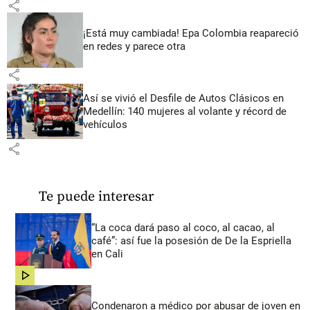
share
¡Está muy cambiada! Epa Colombia reapareció
en redes y parece otra
share
Así se vivió el Desfile de Autos Clásicos en
Medellín: 140 mujeres al volante y récord de
vehículos
share
Te puede interesar
“La coca dará paso al coco, al cacao, al
café”: así fue la posesión de De la Espriella
en Cali
share
Condenaron a médico por abusar de joven en