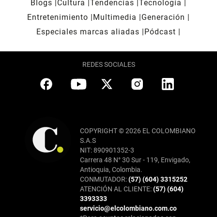
Blogs
Cultura
Tendencias
Tecnología
Entretenimiento
Multimedia
Generación
Especiales marcas aliadas
Pódcast
REDES SOCIALES
COPYRIGHT © 2026 EL COLOMBIANO
S.A.S
NIT: 890901352-3
Carrera 48 N° 30 Sur - 119, Envigado,
Antioquia, Colombia.
CONMUTADOR:
(57) (604) 3315252
ATENCIÓN AL CLIENTE:
(57) (604)
3393333
servicio@elcolombiano.com.co