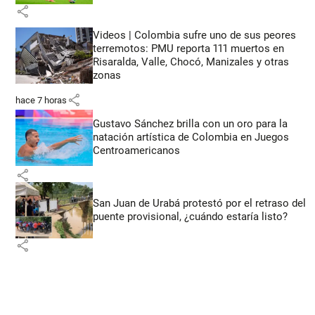
share
Videos | Colombia sufre uno de sus peores
terremotos: PMU reporta 111 muertos en
Risaralda, Valle, Chocó, Manizales y otras
zonas
share
hace 7 horas
Gustavo Sánchez brilla con un oro para la
natación artística de Colombia en Juegos
Centroamericanos
share
San Juan de Urabá protestó por el retraso del
puente provisional, ¿cuándo estaría listo?
share