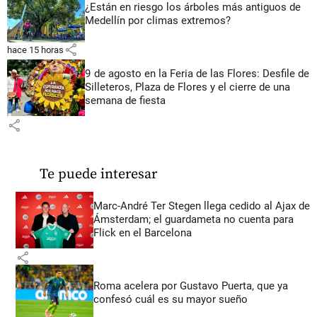
¿Están en riesgo los árboles más antiguos de
Medellín por climas extremos?
share
hace 15 horas
9 de agosto en la Feria de las Flores: Desfile de
Silleteros, Plaza de Flores y el cierre de una
semana de fiesta
share
Te puede interesar
Marc-André Ter Stegen llega cedido al Ajax de
Ámsterdam; el guardameta no cuenta para
Flick en el Barcelona
share
Roma acelera por Gustavo Puerta, que ya
confesó cuál es su mayor sueño