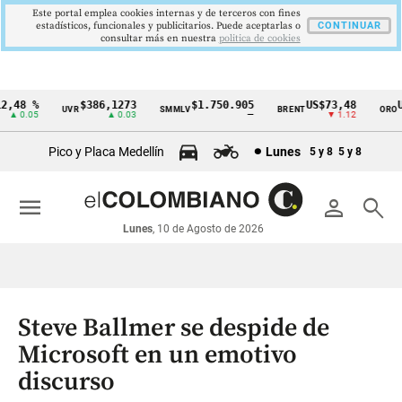
Este portal emplea cookies internas y de terceros con fines
estadísticos, funcionales y publicitarios. Puede aceptarlas o
CONTINUAR
consultar más en nuestra
politica de cookies
,48 %
$386,1273
$1.750.905
US$73,48
US
UVR
SMMLV
BRENT
ORO
Cintillo
▲ 0.05
▲ 0.03
—
▼ 1.12
de
Pico y Placa Medellín
Lunes
5 y 8
5 y 8
indicadores
económicos
menu
person
search
Colombia
Lunes
, 10 de Agosto de 2026
Steve Ballmer se despide de
Microsoft en un emotivo
discurso