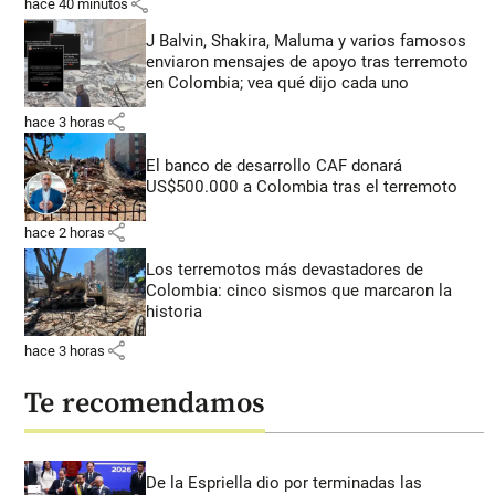
share
hace 40 minutos
J Balvin, Shakira, Maluma y varios famosos
enviaron mensajes de apoyo tras terremoto
en Colombia; vea qué dijo cada uno
share
hace 3 horas
El banco de desarrollo CAF donará
US$500.000 a Colombia tras el terremoto
share
hace 2 horas
Los terremotos más devastadores de
Colombia: cinco sismos que marcaron la
historia
share
hace 3 horas
Te recomendamos
De la Espriella dio por terminadas las