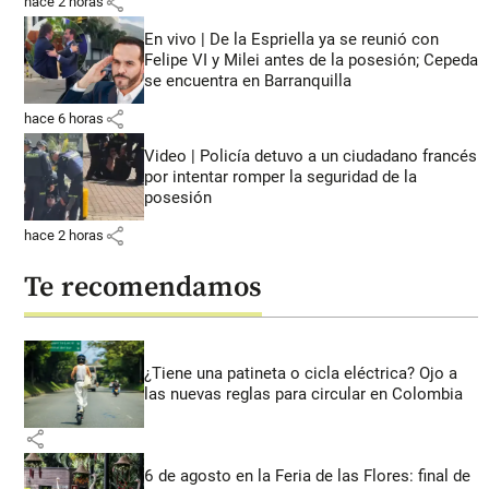
share
hace 2 horas
En vivo | De la Espriella ya se reunió con
Felipe VI y Milei antes de la posesión; Cepeda
se encuentra en Barranquilla
share
hace 6 horas
Video | Policía detuvo a un ciudadano francés
por intentar romper la seguridad de la
posesión
share
hace 2 horas
Te recomendamos
¿Tiene una patineta o cicla eléctrica? Ojo a
las nuevas reglas para circular en Colombia
share
6 de agosto en la Feria de las Flores: final de