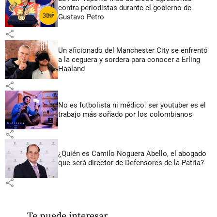
contra periodistas durante el gobierno de
Gustavo Petro
share
Un aficionado del Manchester City se enfrentó
a la ceguera y sordera para conocer a Erling
Haaland
share
No es futbolista ni médico: ser youtuber es el
trabajo más soñado por los colombianos
share
¿Quién es Camilo Noguera Abello, el abogado
que será director de Defensores de la Patria?
share
Te puede interesar