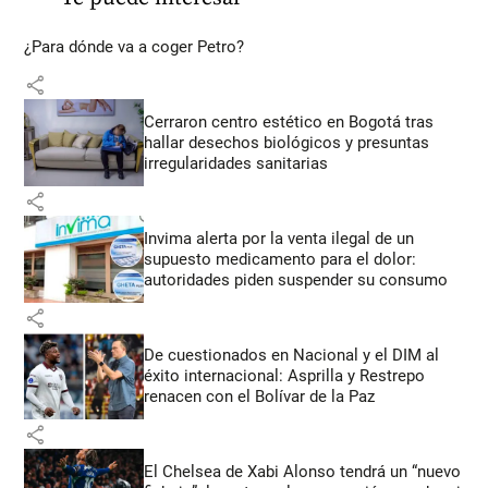
¿Para dónde va a coger Petro?
share
Cerraron centro estético en Bogotá tras
hallar desechos biológicos y presuntas
irregularidades sanitarias
share
Invima alerta por la venta ilegal de un
supuesto medicamento para el dolor:
autoridades piden suspender su consumo
share
De cuestionados en Nacional y el DIM al
éxito internacional: Asprilla y Restrepo
renacen con el Bolívar de la Paz
share
El Chelsea de Xabi Alonso tendrá un “nuevo