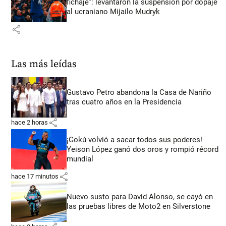
fichaje”: levantaron la suspensión por dopaje
al ucraniano Mijailo Mudryk
share
Las más leídas
Gustavo Petro abandona la Casa de Nariño
tras cuatro años en la Presidencia
share
hace 2 horas
¡Gokú volvió a sacar todos sus poderes!
Yeison López ganó dos oros y rompió récord
mundial
share
hace 17 minutos
Nuevo susto para David Alonso, se cayó en
las pruebas libres de Moto2 en Silverstone