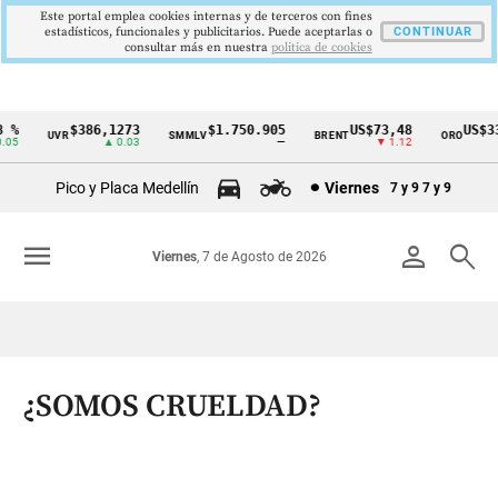
Este portal emplea cookies internas y de terceros con fines
estadísticos, funcionales y publicitarios. Puede aceptarlas o
CONTINUAR
consultar más en nuestra
politica de cookies
%
$386,1273
$1.750.905
US$73,48
US$334
UVR
SMMLV
BRENT
ORO
Cintillo
5
▲ 0.03
—
▼ 1.12
▲
de
Pico y Placa Medellín
Viernes
7 y 9
7 y 9
indicadores
económicos
menu
person
search
Viernes
, 7 de Agosto de 2026
Colombia
¿SOMOS CRUELDAD?