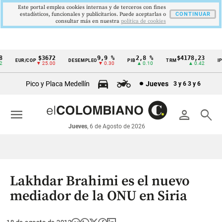
Este portal emplea cookies internas y de terceros con fines
estadísticos, funcionales y publicitarios. Puede aceptarlas o
CONTINUAR
consultar más en nuestra
politica de cookies
$3672
9,9 %
2,8 %
$4178,23
EUR/COP
DESEMPLEO
PIB
TRM
IPC
Cintillo
▼ 25.00
▼ 0.30
▲ 0.10
▲ 0.42
de
Pico y Placa Medellín
Jueves
3 y 6
3 y 6
indicadores
económicos
menu
person
search
Colombia
Jueves
, 6 de Agosto de 2026
Lakhdar Brahimi es el nuevo
mediador de la ONU en Siria