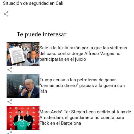
Situación de seguridad en Cali
share
Te puede interesar
Sale a la luz la razón por la que las víctimas
del caso contra Jorge Alfredo Vargas no
participarán en el juicio
share
Trump acusa a las petroleras de ganar
“demasiado dinero” gracias a la guerra con
Irán
share
Marc-André Ter Stegen llega cedido al Ajax de
Ámsterdam; el guardameta no cuenta para
Flick en el Barcelona
share