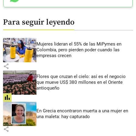
Para seguir leyendo
Mujeres lideran el 55% de las MiPymes en
Colombia, pero pierden poder cuando las
empresas crecen
share
Flores que cruzan el cielo: así es el negocio
que mueve US$ 380 millones en el Oriente
antioqueño
share
En Grecia encontraron muerta a una mujer en
una maleta: hay capturado
share