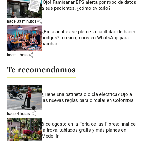
¡Ojo! Famisanar EPS alerta por robo de datos
a sus pacientes, ¿cómo evitarlo?
share
hace 33 minutos
¿En la adultez se pierde la habilidad de hacer
amigos?: crean grupos en WhatsApp para
parchar
share
hace 1 hora
Te recomendamos
¿Tiene una patineta o cicla eléctrica? Ojo a
las nuevas reglas para circular en Colombia
share
hace 4 horas
6 de agosto en la Feria de las Flores: final de
la trova, tablados gratis y más planes en
Medellín