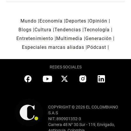
Mundo
Economía
Deportes
Opinión
Blogs
Cultura
Tendencias
Tecnología
Entretenimiento
Multimedia
Generación
Especiales marcas aliadas
Pódcast
REDES SOCIALES
COPYRIGHT © 2026 EL COLOMBIANO
S.A.S
NIT: 890901352-3
Carrera 48 N° 30 Sur - 119, Envigado,
Antioquia, Colombia.