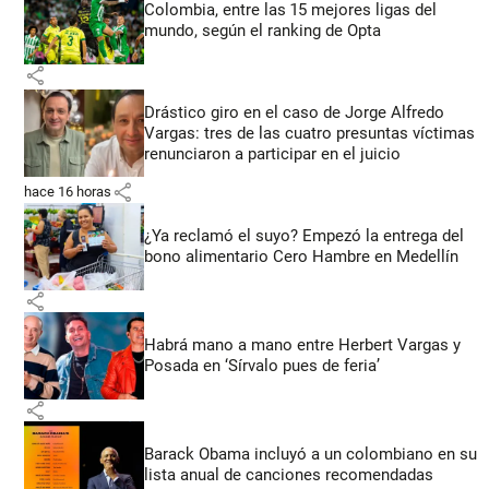
Colombia, entre las 15 mejores ligas del
mundo, según el ranking de Opta
share
Drástico giro en el caso de Jorge Alfredo
Vargas: tres de las cuatro presuntas víctimas
renunciaron a participar en el juicio
share
hace 16 horas
¿Ya reclamó el suyo? Empezó la entrega del
bono alimentario Cero Hambre en Medellín
share
Habrá mano a mano entre Herbert Vargas y
Posada en ‘Sírvalo pues de feria’
share
Barack Obama incluyó a un colombiano en su
lista anual de canciones recomendadas