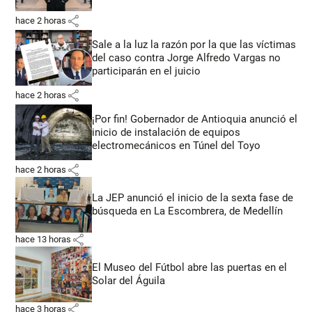
share
hace 2 horas
Sale a la luz la razón por la que las víctimas
del caso contra Jorge Alfredo Vargas no
participarán en el juicio
share
hace 2 horas
¡Por fin! Gobernador de Antioquia anunció el
inicio de instalación de equipos
electromecánicos en Túnel del Toyo
share
hace 2 horas
La JEP anunció el inicio de la sexta fase de
búsqueda en La Escombrera, de Medellín
share
hace 13 horas
El Museo del Fútbol abre las puertas en el
Solar del Águila
share
hace 3 horas