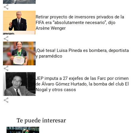
share
Retirar proyecto de inversores privados de la
FIFA era “absolutamente necesario”, dijo
Arsène Wenger
share
¡Qué tesa! Luisa Pineda es bombera, deportista
y paramédico
share
JEP imputa a 27 exjefes de las Farc por crimen
de Álvaro Gómez Hurtado, la bomba del club El
Nogal y otros casos
share
Te puede interesar