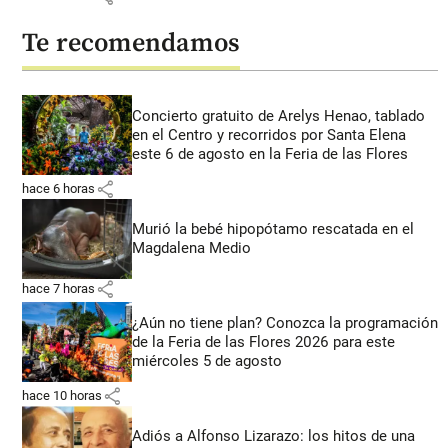
Te recomendamos
Concierto gratuito de Arelys Henao, tablado
en el Centro y recorridos por Santa Elena
este 6 de agosto en la Feria de las Flores
share
hace 6 horas
Murió la bebé hipopótamo rescatada en el
Magdalena Medio
share
hace 7 horas
¿Aún no tiene plan? Conozca la programación
de la Feria de las Flores 2026 para este
miércoles 5 de agosto
share
hace 10 horas
Adiós a Alfonso Lizarazo: los hitos de una