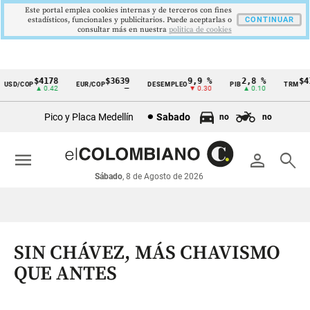
Este portal emplea cookies internas y de terceros con fines
estadísticos, funcionales y publicitarios. Puede aceptarlas o
CONTINUAR
consultar más en nuestra
politica de cookies
$4178
$3639
9,9 %
2,8 %
$417
SD/COP
EUR/COP
DESEMPLEO
PIB
TRM
Cintillo
▲ 0.42
—
▼ 0.30
▲ 0.10
▲
de
Pico y Placa Medellín
Sabado
no
no
indicadores
económicos
menu
person
search
Colombia
Sábado
, 8 de Agosto de 2026
SIN CHÁVEZ, MÁS CHAVISMO
QUE ANTES