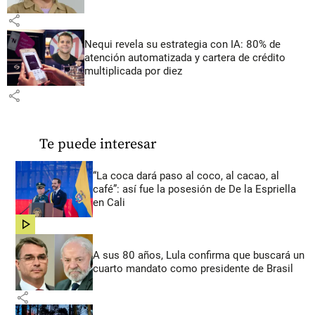
share
Nequi revela su estrategia con IA: 80% de
atención automatizada y cartera de crédito
multiplicada por diez
share
Te puede interesar
“La coca dará paso al coco, al cacao, al
café”: así fue la posesión de De la Espriella
en Cali
share
A sus 80 años, Lula confirma que buscará un
cuarto mandato como presidente de Brasil
share