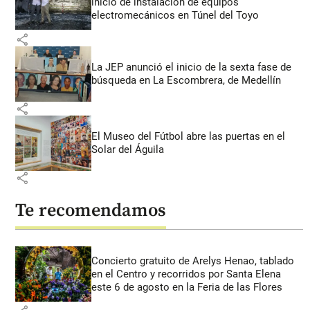
inicio de instalación de equipos
electromecánicos en Túnel del Toyo
share
La JEP anunció el inicio de la sexta fase de
búsqueda en La Escombrera, de Medellín
share
El Museo del Fútbol abre las puertas en el
Solar del Águila
share
Te recomendamos
Concierto gratuito de Arelys Henao, tablado
en el Centro y recorridos por Santa Elena
este 6 de agosto en la Feria de las Flores